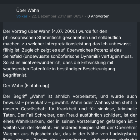
Über Wahn
Volker
22. Dezember 2017 um 06:37
0 Antworten
Der Vortrag über Wahn (4.07. 2000) wurde für den
philosophischen Stammtisch geschrieben und solldeutlich
machen, zu welcher Interpretationsleistung das Ich unbewusst
fähig ist. Zugleich zeigt es auf, überwelches Potenzial das
Seinsfeld (unbewusste schöpferische Dynamik) verfügen muss.
So ist es nichtverwunderlich, dass die Entwicklung mit
wachsenden Datenfülle in beständiger Beschleunigung
begriffenist.
Der Wahn (Einführung)
Der Begriff „Wahn“ ist ähnlich vorbelastet, und wurde auch
bewusst – provokativ – gewählt. Wahn oder Wahnsystem steht in
unserer Gesellschaft für Krankheit und für sinnlose, kriminelle
Taten. Der Fall Schreiber, den Freud ausführlich schildert, ist der
eines Wahnkranken, der in seinen Vorstellungen gefangen ist –
weitab von der Realität. Ein anderes Beispiel stellt der Oberlehrer
Wagner aus Eglosheim dar, das in der Nähe von Ludwigsburg
liegt, der zu Beginn des zwanzigsten Jahrhunderts dreizehn