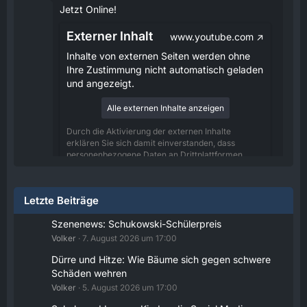
Jetzt Online!
Externer Inhalt
www.youtube.com
Inhalte von externen Seiten werden ohne
Ihre Zustimmung nicht automatisch geladen
und angezeigt.
Alle externen Inhalte anzeigen
Durch die Aktivierung der externen Inhalte
erklären Sie sich damit einverstanden, dass
personenbezogene Daten an Drittplattformen
übermittelt werden. Mehr Informationen dazu
haben wir in unserer Datenschutzerklärung zur
Verfügung gestellt.
Letzte Beiträge
08:25
Szenenews: Schukowski-Schülerpreis
Volker
7. August 2026 um 17:00
Volker
Jetzt Online!
Dürre und Hitze: Wie Bäume sich gegen schwere
Schäden wehren
Externer Inhalt
www.youtube.com
Volker
5. August 2026 um 17:00
Inhalte von externen Seiten werden ohne