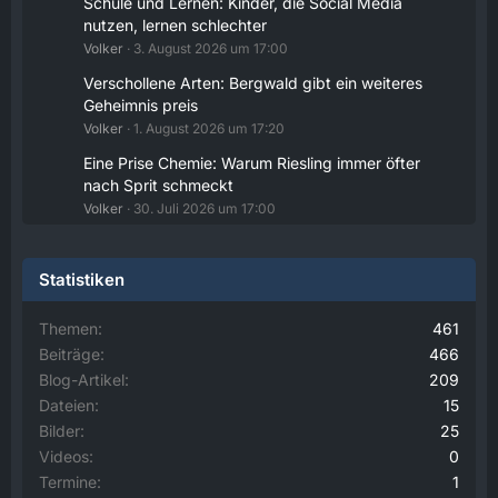
Schule und Lernen: Kinder, die Social Media
Ihre Zustimmung nicht automatisch geladen
nutzen, lernen schlechter
und angezeigt.
Volker
3. August 2026 um 17:00
Alle externen Inhalte anzeigen
Verschollene Arten: Bergwald gibt ein weiteres
Geheimnis preis
Durch die Aktivierung der externen Inhalte
Volker
1. August 2026 um 17:20
erklären Sie sich damit einverstanden, dass
personenbezogene Daten an Drittplattformen
Eine Prise Chemie: Warum Riesling immer öfter
übermittelt werden. Mehr Informationen dazu
nach Sprit schmeckt
haben wir in unserer Datenschutzerklärung zur
Volker
30. Juli 2026 um 17:00
Verfügung gestellt.
14:43
Statistiken
Volker
Jetzt Online!
Themen
461
Beiträge
466
Externer Inhalt
www.youtube.com
Blog-Artikel
209
Inhalte von externen Seiten werden ohne
Dateien
15
Ihre Zustimmung nicht automatisch geladen
Bilder
25
und angezeigt.
Videos
0
Termine
1
Alle externen Inhalte anzeigen