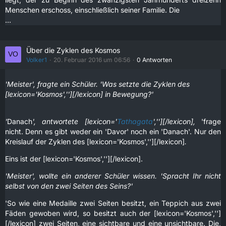
Menschen erschoss, einschließlich seiner Familie. Die
…
Über die Zyklen des Kosmos
Volker1
20. Februar 2016 um 06:56
0 Antworten
'Meister', fragte ein Schüler. 'Was setzte die Zyklen des
[lexicon='Kosmos',''][/lexicon] in Bewegung?'
'
Danach
', antwortete [lexicon='
Tathagata
',''][/lexicon],
'frage
nicht. Denn es gibt weder ein 'Davor' noch ein 'Danach'. Nur den
Kreislauf der Zyklen des
[lexicon='Kosmos',''][/lexicon]
.
Eins ist der [lexicon='Kosmos',''][/lexicon].
'Meister', wollte ein anderer Schüler wissen. 'Spracht Ihr nicht
selbst von den zwei Seiten des Seins?'
'So wie eine Medaille zwei Seiten besitzt, ein Teppich aus zwei
Fäden gewoben wird, so besitzt auch der [lexicon='Kosmos','']
[/lexicon] zwei Seiten, eine sichtbare und eine unsichtbare. Die,