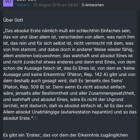
Volker1
21. August 2015 um 08:53
0 Antworten
Über Gott
„Das absolut Erste nämlich muß ein schlechthin Einfaches sein,
das vor und über allem ist, verschieden von allem, was nach Ihm
ist, das rein und für sich selbst ist, nicht vermischt mit dem, was
von Ihm stammt, und dabei doch in anderer Weise wieder fähig,
allem anderen beizuwohnen, das wahrhaft und absolut Eines ist
und nicht zunächst etwas anderes und dann erst Eines, von dem
schon die Aussage falsch ist, das Es Eines ist, von dem es ‘keine
Aussage und keine Erkenntnis’ (Platon, Rep. 142 A) gibt und von
dem deshalb auch gesagt wird, daß Es ‘jenseits des Seins’
(Platon, Rep. 509 B) ist. Denn wenn Es nicht absolut einfach
wäre, jenseits aller Bestimmtheit und aller Zusammengesetztheit,
und wahrhaft und absolut Eines, wäre Es nicht der Urgrund
(arché), erst dadurch, daß es absolut einfach ist, ist Es das von
Allem absolut Unabhängige (autarkestaton hapantón) und so das
absolut Erste.“
[1]
Es gibt ein ‘Erstes’, das vor dem der Erkenntnis zugänglichen