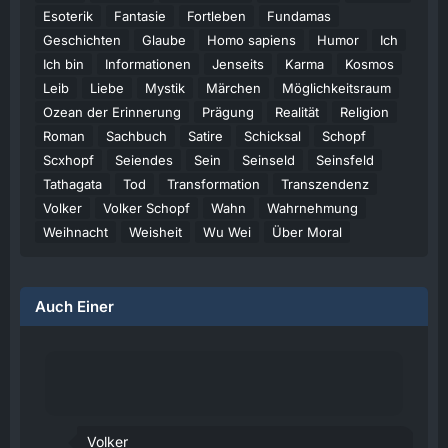
Esoterik
Fantasie
Fortleben
Fundamas
Geschichten
Glaube
Homo sapiens
Humor
Ich
Ich bin
Informationen
Jenseits
Karma
Kosmos
Leib
Liebe
Mystik
Märchen
Möglichkeitsraum
Ozean der Erinnerung
Prägung
Realität
Religion
Roman
Sachbuch
Satire
Schicksal
Schopf
Scxhopf
Seiendes
Sein
Seinseld
Seinsfeld
Tathagata
Tod
Transformation
Transzendenz
Volker
Volker Schopf
Wahn
Wahrnehmung
Weihnacht
Weisheit
Wu Wei
Über Moral
Auch Einer
Volker