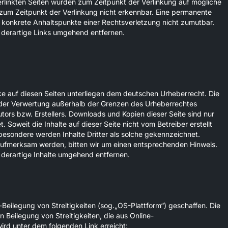
verlinkten Seiten wurden zum Zeitpunkt der Verlinkung auf mögliche
 zum Zeitpunkt der Verlinkung nicht erkennbar. Eine permanente
hne konkrete Anhaltspunkte einer Rechtsverletzung nicht zumutbar.
derartige Links umgehend entfernen.
rke auf diesen Seiten unterliegen dem deutschen Urheberrecht. Die
t der Verwertung außerhalb der Grenzen des Urheberrechtes
tors bzw. Erstellers. Downloads und Kopien dieser Seite sind nur
 Soweit die Inhalte auf dieser Seite nicht vom Betreiber erstellt
besondere werden Inhalte Dritter als solche gekennzeichnet.
 aufmerksam werden, bitten wir um einen entsprechenden Hinweis.
derartige Inhalte umgehend entfernen.
-Beilegung von Streitigkeiten (sog.„OS-Plattform“) geschaffen. Die
n Beilegung von Streitigkeiten, die aus Online-
ird unter dem folgenden Link erreicht: