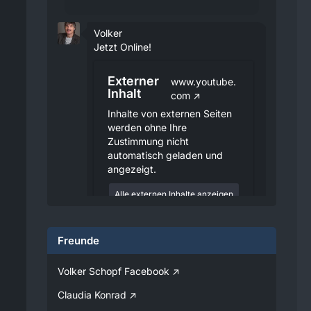
Volker
Jetzt Online!
Externer
www.youtube.
Inhalt
com
Inhalte von externen Seiten
werden ohne Ihre
Zustimmung nicht
automatisch geladen und
angezeigt.
Alle externen Inhalte anzeigen
Durch die Aktivierung der
externen Inhalte erklären Sie sich
Freunde
damit einverstanden, dass
personenbezogene Daten an
Drittplattformen übermittelt
Volker Schopf Facebook
werden. Mehr Informationen
dazu haben wir in unserer
Claudia Konrad
Datenschutzerklärung zur