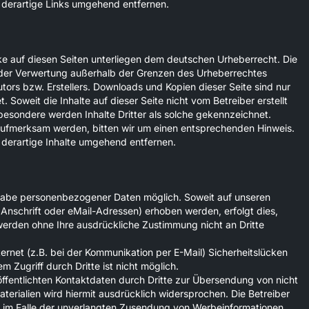
derartige Links umgehend entfernen.
rke auf diesen Seiten unterliegen dem deutschen Urheberrecht. Die
t der Verwertung außerhalb der Grenzen des Urheberrechtes
tors bzw. Erstellers. Downloads und Kopien dieser Seite sind nur
 Soweit die Inhalte auf dieser Seite nicht vom Betreiber erstellt
besondere werden Inhalte Dritter als solche gekennzeichnet.
 aufmerksam werden, bitten wir um einen entsprechenden Hinweis.
derartige Inhalte umgehend entfernen.
ngabe personenbezogener Daten möglich. Soweit auf unseren
nschrift oder eMail-Adressen) erhoben werden, erfolgt dies,
n werden ohne Ihre ausdrückliche Zustimmung nicht an Dritte
ernet (z.B. bei der Kommunikation per E-Mail) Sicherheitslücken
 Zugriff durch Dritte ist nicht möglich.
fentlichten Kontaktdaten durch Dritte zur Übersendung von nicht
erialien wird hiermit ausdrücklich widersprochen. Die Betreiber
tte im Falle der unverlangten Zusendung von Werbeinformationen,