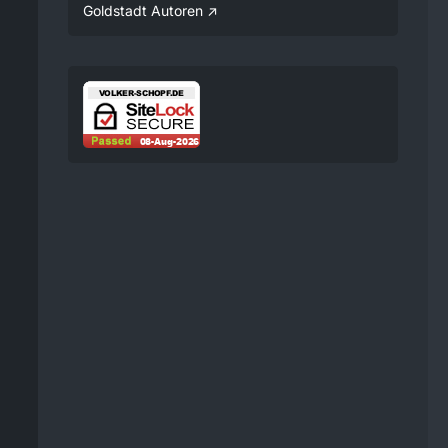
Verfügung gestellt.
Goldstadt Autoren
08:25
Volker
Jetzt Online!
Externer
www.youtube.
Inhalt
com
Inhalte von externen Seiten
werden ohne Ihre
Zustimmung nicht
automatisch geladen und
angezeigt.
Alle externen Inhalte anzeigen
Durch die Aktivierung der
externen Inhalte erklären Sie sich
damit einverstanden, dass
personenbezogene Daten an
Drittplattformen übermittelt
werden. Mehr Informationen