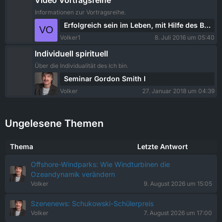
Video Vortragsreihe
t
t
Informationen zur Vortragsreihe.
r
e
L
Erfolgreich sein im Leben, mit Hilfe des Bauchgefühls: Praxis IV
ä
B
e
g
Volker1
8. Juli 2016 um 05:40
e
t
e
i
Individuell spirituell
z
t
t
Über die Individualität des Ich bin.
r
e
L
Seminar Gordon Smith I
ä
B
e
g
Volker
27. Januar 2018 um 04:39
e
t
e
i
z
t
t
Ungelesene Themen
r
e
ä
B
g
Thema
e
Letzte Antwort
e
i
Offshore-Windparks: Wie Windturbinen die
t
Ozeandynamik verändern
r
Volker
9. August 2026 um 15:05
ä
g
Szenenews: Schukowski-Schülerpreis
e
Volker
7. August 2026 um 17:00