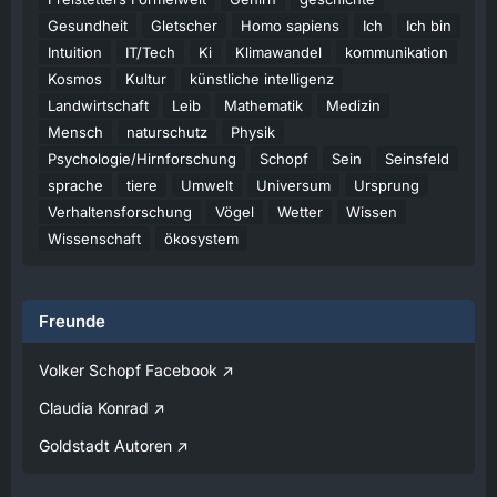
Ihre Zustimmung nicht automatisch geladen
Gesundheit
Gletscher
Homo sapiens
Ich
Ich bin
und angezeigt.
Intuition
IT/Tech
Ki
Klimawandel
kommunikation
Alle externen Inhalte anzeigen
Kosmos
Kultur
künstliche intelligenz
Landwirtschaft
Leib
Mathematik
Medizin
Durch die Aktivierung der externen Inhalte
erklären Sie sich damit einverstanden, dass
Mensch
naturschutz
Physik
personenbezogene Daten an Drittplattformen
Psychologie/Hirnforschung
Schopf
Sein
Seinsfeld
übermittelt werden. Mehr Informationen dazu
sprache
haben wir in unserer Datenschutzerklärung zur
tiere
Umwelt
Universum
Ursprung
Verfügung gestellt.
Verhaltensforschung
Vögel
Wetter
Wissen
Wissenschaft
ökosystem
07:08
Volker
Jetzt Online!
Freunde
Externer Inhalt
www.youtube.com
Volker Schopf Facebook
Inhalte von externen Seiten werden ohne
Claudia Konrad
Ihre Zustimmung nicht automatisch geladen
und angezeigt.
Goldstadt Autoren
Alle externen Inhalte anzeigen