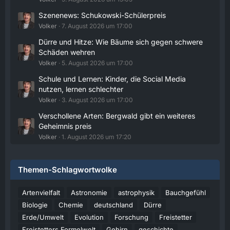
Jetzt Online!
Szenenews: Schukowski-Schülerpreis
Externer Inhalt
www.youtube.com
Volker
7. August 2026 um 17:00
Inhalte von externen Seiten werden ohne
Dürre und Hitze: Wie Bäume sich gegen schwere
Ihre Zustimmung nicht automatisch geladen
Schäden wehren
und angezeigt.
Volker
5. August 2026 um 17:00
Alle externen Inhalte anzeigen
Schule und Lernen: Kinder, die Social Media
nutzen, lernen schlechter
Durch die Aktivierung der externen Inhalte
Volker
3. August 2026 um 17:00
erklären Sie sich damit einverstanden, dass
personenbezogene Daten an Drittplattformen
Verschollene Arten: Bergwald gibt ein weiteres
übermittelt werden. Mehr Informationen dazu
Geheimnis preis
haben wir in unserer Datenschutzerklärung zur
Volker
1. August 2026 um 17:20
Verfügung gestellt.
14:43
Themen-Schlagwortwolke
Volker
Jetzt Online!
Artenvielfalt
Astronomie
astrophysik
Bauchgefühl
Biologie
Chemie
deutschland
Dürre
Externer Inhalt
www.youtube.com
Erde/Umwelt
Evolution
Forschung
Freistetter
Inhalte von externen Seiten werden ohne
Freistetters Formelwelt
Gehirn
geschichte