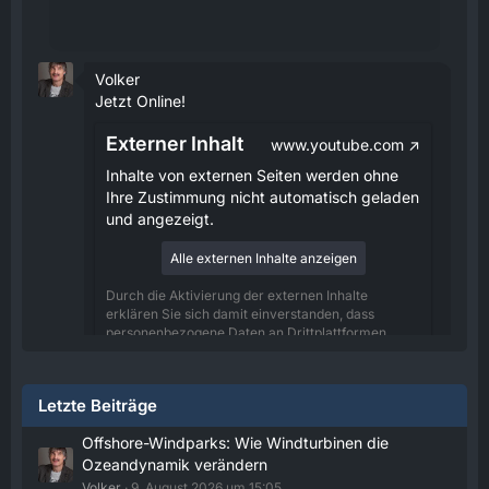
Volker
Jetzt Online!
Externer Inhalt
www.youtube.com
Inhalte von externen Seiten werden ohne
Ihre Zustimmung nicht automatisch geladen
und angezeigt.
Alle externen Inhalte anzeigen
Durch die Aktivierung der externen Inhalte
erklären Sie sich damit einverstanden, dass
personenbezogene Daten an Drittplattformen
übermittelt werden. Mehr Informationen dazu
haben wir in unserer Datenschutzerklärung zur
Verfügung gestellt.
Letzte Beiträge
08:25
Offshore-Windparks: Wie Windturbinen die
Ozeandynamik verändern
Volker
Volker
9. August 2026 um 15:05