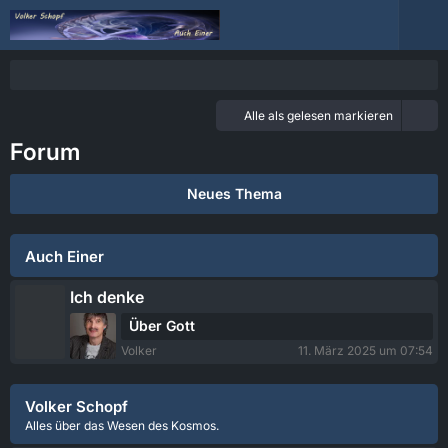
Alle als gelesen markieren
Forum
Neues Thema
Auch Einer
Ich denke
L
Über Gott
e
Volker
11. März 2025 um 07:54
t
z
t
Volker Schopf
e
Alles über das Wesen des Kosmos.
B