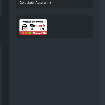
Verfügung gestellt.
Goldstadt Autoren
08:25
Volker
Jetzt Online!
Externer
www.youtube.
Inhalt
com
Inhalte von externen Seiten
werden ohne Ihre
Zustimmung nicht
automatisch geladen und
angezeigt.
Alle externen Inhalte anzeigen
Durch die Aktivierung der
externen Inhalte erklären Sie sich
damit einverstanden, dass
personenbezogene Daten an
Drittplattformen übermittelt
werden. Mehr Informationen