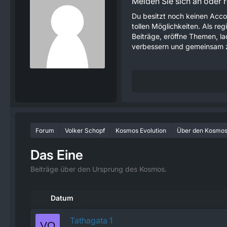
Melden Sie sich an oder re
Du besitzt noch keinen Acco
tollen Möglichkeiten. Als re
Beiträge, eröffne Themen, lad
verbessern und gemeinsam z
Forum
Volker Schopf
Kosmos Evolution
Über den Kosmo
Das Eine
Beiträge über den Ursprung des Kosmos.
Datum
Tathagata 1