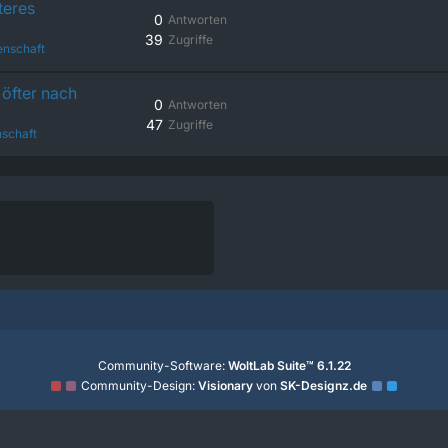
teres
0
Antworten
39
Zugriffe
enschaft
öfter nach
0
Antworten
47
Zugriffe
schaft
Community-Software:
WoltLab Suite™ 6.1.22
Community-Design:
Visionary
von
SK-Designz.de