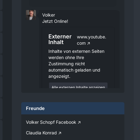
Volker
Jetzt Online!
Externer
www.youtube.
Inhalt
com
Inhalte von externen Seiten
werden ohne Ihre
Zustimmung nicht
automatisch geladen und
angezeigt.
Alle externen Inhalte anzeigen
Durch die Aktivierung der
externen Inhalte erklären Sie sich
Freunde
damit einverstanden, dass
personenbezogene Daten an
Drittplattformen übermittelt
Volker Schopf Facebook
werden. Mehr Informationen
dazu haben wir in unserer
Claudia Konrad
Datenschutzerklärung zur