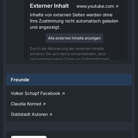
Externer Inhalt
www.youtube.com
Inhalte von externen Seiten werden ohne
Ihre Zustimmung nicht automatisch geladen
und angezeigt.
Alle externen Inhalte anzeigen
Durch die Aktivierung der externen Inhalte
erklären Sie sich damit einverstanden, dass
personenbezogene Daten an Drittplattformen
übermittelt werden. Mehr Informationen dazu
haben wir in unserer Datenschutzerklärung zur
Verfügung gestellt.
Freunde
08:25
Volker Schopf Facebook
Volker
Claudia Konrad
Jetzt Online!
Goldstadt Autoren
Externer Inhalt
www.youtube.com
Inhalte von externen Seiten werden ohne
Ihre Zustimmung nicht automatisch geladen