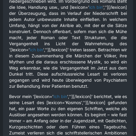
niedergeschrieben wird. Im Vordergrund des Romans steht
die Idee, Handlung usw., und [lexicon='
ich bin
',''][/lexicon]
der Überzeugung, dass im Verlauf der Niederschrift bei
jedem Autor unbewusste Inhalte einfließen. In welchem
Umfang, hängt von der Akribie ab, mit der er die Sätze
konstruiert. Dennoch offenbart, sofern man sich die Mühe
macht, jeder Roman oder Text Strukturen, die die
Vergangenheit ins Licht der Wahrnehmung des
'[lexicon='
Ich bin
',''][/lexicon]' treten lassen. Betrachten wir
in diesem Zusammenhang die Märchen der Völker, ihre
Mythen und die daraus erschlossene Mystik, so wird ein
Weg erkennbar, wie die Vergangenheit im Jetzt aus dem
Dunkel tritt. Diese aufschlussreiche Lesart ist verloren
gegangen und wird heute überwiegend von Psychiatern
zur Behandlung ihrer Patienten benutzt.
Bevor mein '[lexicon='
Ich bin
',''][/lexicon]' berichtet, wie es
seine Lesart des [lexicon='Kosmos',''][/lexicon] gefunden
hat, ein paar Worte zu den eigenen Schriften, welche als
Auslöser angesehen werden können. Es beginnt – wie fast
immer – am Anfang oder in der Jugendzeit, mit Gedichten,
Kurzgeschichten oder dem Führen eines Tagebuchs.
Zumeist verlieren sich die schriftstellerischen Ambitionen