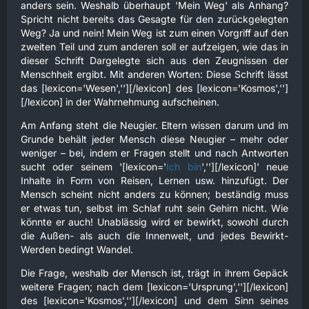
anders sein. Weshalb überhaupt 'Mein Weg' als Anhang?
Spricht nicht bereits das Gesagte für den zurückgelegten
Weg? Ja und nein! Mein Weg ist zum einen Vorgriff auf den
zweiten Teil und zum anderen soll er aufzeigen, wie das in
dieser Schrift Dargelegte sich aus den Zeugnissen der
Menschheit ergibt. Mit anderen Worten: Diese Schrift lässt
das [lexicon='Wesen',''][/lexicon] des [lexicon='Kosmos','']
[/lexicon] in der Wahrnehmung aufscheinen.
Am Anfang steht die Neugier. Eltern wissen darum und im
Grunde behält jeder Mensch diese Neugier – mehr oder
weniger – bei, indem er Fragen stellt und nach Antworten
sucht oder seinem '[lexicon='
Ich bin
',''][/lexicon]' neue
Inhalte in Form von Reisen, Lernen usw. hinzufügt. Der
Mensch scheint nicht anders zu können; beständig muss
er etwas tun, selbst im Schlaf ruht sein Gehirn nicht. Wie
könnte er auch! Unablässig wird er bewirkt, sowohl durch
die Außen- als auch die Innenwelt, und jedes Bewirkt-
Werden bedingt Wandel.
Die Frage, weshalb der Mensch ist, trägt in ihrem Gepäck
weitere Fragen; nach dem [lexicon='Ursprung',''][/lexicon]
des [lexicon='Kosmos',''][/lexicon] und dem Sinn seines