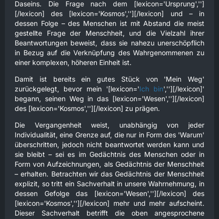
Daseins. Die Frage nach dem [lexicon='Ursprung','']
[/lexicon] des [lexicon='Kosmos',''][/lexicon] und – in
dessen Folge – des Menschen ist mit Abstand die meist
gestellte Frage der Menschheit, und die Vielzahl ihrer
Beantwortungen beweist, dass sie nahezu unerschöpflich
in Bezug auf die Verknüpfung des Wahrgenommenen zu
einer komplexen, höheren Einheit ist.
Damit ist bereits ein gutes Stück von 'Mein Weg'
zurückgelegt, bevor mein '[lexicon='
Ich bin
',''][/lexicon]'
begann, seinen Weg in das [lexicon='Wesen',''][/lexicon]
des [lexicon='Kosmos',''][/lexicon] zu prägen.
Die Vergangenheit weist, unabhängig von jeder
Individualität, eine Grenze auf, die nur in Form des 'Warum'
überschritten, jedoch nicht beantwortet werden kann und
sie bleibt – sei es im Gedächtnis des Menschen oder in
Form von Aufzeichnungen, als Gedächtnis der Menschheit
– erhalten. Betrachten wir das Gedächtnis der Menschheit
explizit, so tritt ein Sachverhalt in unsere Wahrnehmung, in
dessen Gefolge das [lexicon='Wesen',''][/lexicon] des
[lexicon='Kosmos',''][/lexicon] mehr und mehr aufscheint.
Dieser Sachverhalt betrifft die oben angesprochene