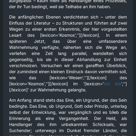
aufgepasst – kaum mehr als Handlanger eines Prozesses,
der ihr Tun bedingt, weil sie Teilhabe an ihm haben.
Die anfänglichen Ebenen verdichteten sich – unter dem
Einfluss der Literatur – zu Strukturen und führten auf zwei
Wegen zu einer ersten Erkenntnis, der hier vorgestellten
Lesart des [lexicon='Kosmos',''][/lexicon]. In einem
späteren Jetzt, das über eine umfassendere
Wahrnehmung verfügte, näherten sich die Wege an,
verliefen eine Zeit lang parallel, wandelten sich
gegenseitig, bis sie in dieser Abhandlung zur Einheit
verschmolzen. Versuchen wir einen gerafften Überblick,
der zumindest einen kleinen Eindruck davon vermitteln soll,
wie das [lexicon='Wesen',''][/lexicon] des
[lexicon='Kosmos',''][/lexicon] im '[lexicon='
Ich bin
','']
[/lexicon]' zur Wahrnehmung gelangte.
Am Anfang stand stets das Eine, ein Urgrund, der das Sein
bedingte. Das Eine, ob Urgrund, Gott oder Prinzip, unterlag
selbst der Entwicklung, war vergänglich und es blieb die
Erinnerung als eine Vergangenheit. Der Held, als
Handlanger des ihm unbekannten Schicksals, war
Suchender; unterwegs im Dunkel fremder Länder, die