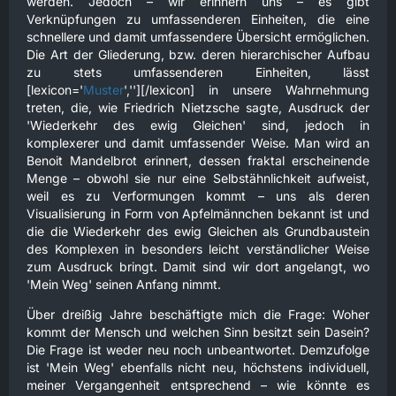
werden. Jedoch – wir erinnern uns – es gibt
Verknüpfungen zu umfassenderen Einheiten, die eine
schnellere und damit umfassendere Übersicht ermöglichen.
Die Art der Gliederung, bzw. deren hierarchischer Aufbau
zu stets umfassenderen Einheiten, lässt
[lexicon='
Muster
',''][/lexicon] in unsere Wahrnehmung
treten, die, wie Friedrich Nietzsche sagte, Ausdruck der
'Wiederkehr des ewig Gleichen' sind, jedoch in
komplexerer und damit umfassender Weise. Man wird an
Benoit Mandelbrot erinnert, dessen fraktal erscheinende
Menge – obwohl sie nur eine Selbstähnlichkeit aufweist,
weil es zu Verformungen kommt – uns als deren
Visualisierung in Form von Apfelmännchen bekannt ist und
die die Wiederkehr des ewig Gleichen als Grundbaustein
des Komplexen in besonders leicht verständlicher Weise
zum Ausdruck bringt. Damit sind wir dort angelangt, wo
'Mein Weg' seinen Anfang nimmt.
Über dreißig Jahre beschäftigte mich die Frage: Woher
kommt der Mensch und welchen Sinn besitzt sein Dasein?
Die Frage ist weder neu noch unbeantwortet. Demzufolge
ist 'Mein Weg' ebenfalls nicht neu, höchstens individuell,
meiner Vergangenheit entsprechend – wie könnte es