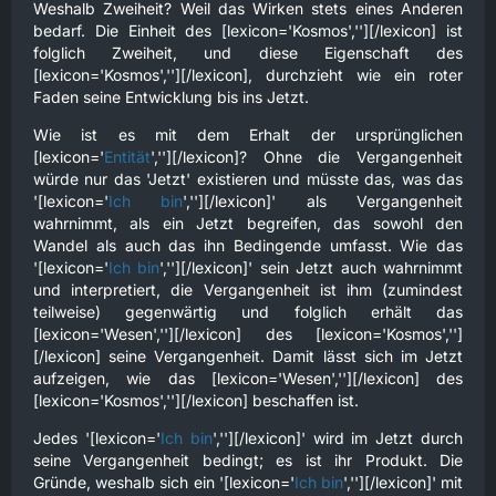
Weshalb Zweiheit? Weil das Wirken stets eines Anderen
bedarf. Die Einheit des [lexicon='Kosmos',''][/lexicon] ist
folglich Zweiheit, und diese Eigenschaft des
[lexicon='Kosmos',''][/lexicon], durchzieht wie ein roter
Faden seine Entwicklung bis ins Jetzt.
Wie ist es mit dem Erhalt der ursprünglichen
[lexicon='
Entität
',''][/lexicon]? Ohne die Vergangenheit
würde nur das 'Jetzt' existieren und müsste das, was das
'[lexicon='
Ich bin
',''][/lexicon]' als Vergangenheit
wahrnimmt, als ein Jetzt begreifen, das sowohl den
Wandel als auch das ihn Bedingende umfasst. Wie das
'[lexicon='
Ich bin
',''][/lexicon]' sein Jetzt auch wahrnimmt
und interpretiert, die Vergangenheit ist ihm (zumindest
teilweise) gegenwärtig und folglich erhält das
[lexicon='Wesen',''][/lexicon] des [lexicon='Kosmos','']
[/lexicon] seine Vergangenheit. Damit lässt sich im Jetzt
aufzeigen, wie das [lexicon='Wesen',''][/lexicon] des
[lexicon='Kosmos',''][/lexicon] beschaffen ist.
Jedes '[lexicon='
Ich bin
',''][/lexicon]' wird im Jetzt durch
seine Vergangenheit bedingt; es ist ihr Produkt. Die
Gründe, weshalb sich ein '[lexicon='
Ich bin
',''][/lexicon]' mit