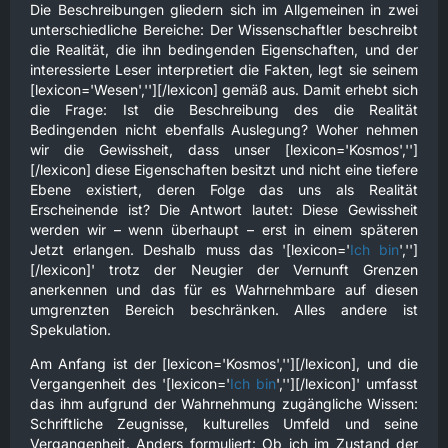
Die Beschreibungen gliedern sich im Allgemeinen in zwei
unterschiedliche Bereiche: Der Wissenschaftler beschreibt
die Realität, die ihn bedingenden Eigenschaften, und der
interessierte Leser interpretiert die Fakten, legt sie seinem
[lexicon='Wesen',''][/lexicon] gemäß aus. Damit erhebt sich
die Frage: Ist die Beschreibung des die Realität
Bedingenden nicht ebenfalls Auslegung? Woher nehmen
wir die Gewissheit, dass unser [lexicon='Kosmos','']
[/lexicon] diese Eigenschaften besitzt und nicht eine tiefere
Ebene existiert, deren Folge das uns als Realität
Erscheinende ist? Die Antwort lautet: Diese Gewissheit
werden wir – wenn überhaupt – erst in einem späteren
Jetzt erlangen. Deshalb muss das '[lexicon='
Ich bin
','']
[/lexicon]' trotz der Neugier der Vernunft Grenzen
anerkennen und das für es Wahrnehmbare auf diesen
umgrenzten Bereich beschränken. Alles andere ist
Spekulation.
Am Anfang ist der [lexicon='Kosmos',''][/lexicon], und die
Vergangenheit des '[lexicon='
Ich bin
',''][/lexicon]' umfasst
das ihm aufgrund der Wahrnehmung zugängliche Wissen:
Schriftliche Zeugnisse, kulturelles Umfeld und seine
Vergangenheit. Anders formuliert: Ob ich im Zustand der