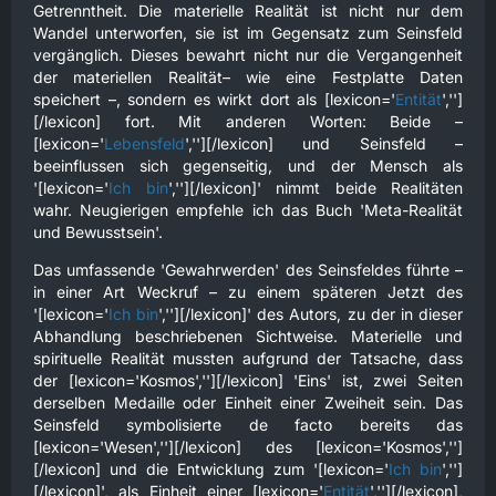
Getrenntheit. Die materielle Realität ist nicht nur dem
Wandel unterworfen, sie ist im Gegensatz zum Seinsfeld
vergänglich. Dieses bewahrt nicht nur die Vergangenheit
der materiellen Realität– wie eine Festplatte Daten
speichert –, sondern es wirkt dort als [lexicon='
Entität
','']
[/lexicon] fort. Mit anderen Worten: Beide –
[lexicon='
Lebensfeld
',''][/lexicon] und Seinsfeld –
beeinflussen sich gegenseitig, und der Mensch als
'[lexicon='
Ich bin
',''][/lexicon]' nimmt beide Realitäten
wahr. Neugierigen empfehle ich das Buch 'Meta-Realität
und Bewusstsein'.
Das umfassende 'Gewahrwerden' des Seinsfeldes führte –
in einer Art Weckruf – zu einem späteren Jetzt des
'[lexicon='
Ich bin
',''][/lexicon]' des Autors, zu der in dieser
Abhandlung beschriebenen Sichtweise. Materielle und
spirituelle Realität mussten aufgrund der Tatsache, dass
der [lexicon='Kosmos',''][/lexicon] 'Eins' ist, zwei Seiten
derselben Medaille oder Einheit einer Zweiheit sein. Das
Seinsfeld symbolisierte de facto bereits das
[lexicon='Wesen',''][/lexicon] des [lexicon='Kosmos','']
[/lexicon] und die Entwicklung zum '[lexicon='
Ich bin
','']
[/lexicon]', als Einheit einer [lexicon='
Entität
',''][/lexicon],