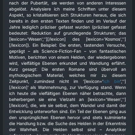
nach der Pubertät, sie werden von anderen Interessen
abgelöst. Analysiere ich meine Schriften unter diesem
Aspekt, so kristallisieren sich Strukturen heraus, die sich
bereits in den ersten Texten finden und im Verlauf der
Jahre lediglich präziser gefasst wurden (präziser gefasst
bedeutet: Reduktion auf grundlegende Strukturen; das
[lexicon='Wesen',''][/lexicon] des [lexicon='Kosmos','']
[/lexicon]). Ein Beispiel: Die ersten, tastenden Versuche,
geprägt – als Science-Fiction-Fan – von fantastischen
Motiven, berichten von einem Helden, der wiedergeboren
wird, vielfältige Ebenen erkundet und Wandlung erfährt.
Kurz gesagt: Die ersten Romane sind übervoll an
mythologischem Material, welches mir zu diesem
Zeitpunkt, zumindest nicht im '[lexicon='
Ich bin
','']
[/lexicon]' als Wahrnehmung, zur Verfügung stand. Wenn
ich heute die vielfältigen Ebenen näher betrachte, dann
beherbergen sie eine Vielzahl an [lexicon='Wesen','']
[/lexicon], die, wie sie selbst, dem Wandel und damit der
Entwicklung unterworfen sind. Ein Teil der Ebenen ging aus
den ursprünglichen Ebenen hervor und stets kulminierte
die Handlung bzw. die Suche des Helden in der Erkenntnis
der Wahrheit. Die Helden selbst sind – Analytiker