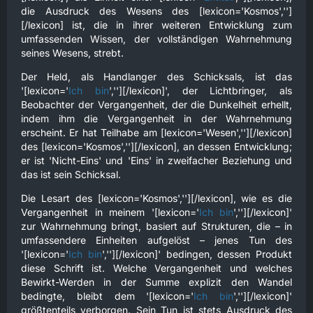
die Ausdruck des Wesens des [lexicon='Kosmos','']
[/lexicon] ist, die in ihrer weiteren Entwicklung zum
umfassenden Wissen, der vollständigen Wahrnehmung
seines Wesens, strebt.
Der Held, als Handlanger des Schicksals, ist das
'[lexicon='
Ich bin
',''][/lexicon]', der Lichtbringer, als
Beobachter der Vergangenheit, der die Dunkelheit erhellt,
indem ihm die Vergangenheit in der Wahrnehmung
erscheint. Er hat Teilhabe am [lexicon='Wesen',''][/lexicon]
des [lexicon='Kosmos',''][/lexicon], an dessen Entwicklung;
er ist 'Nicht-Eins' und 'Eins' in zweifacher Beziehung und
das ist sein Schicksal.
Die Lesart des [lexicon='Kosmos',''][/lexicon], wie es die
Vergangenheit in meinem '[lexicon='
Ich bin
',''][/lexicon]'
zur Wahrnehmung bringt, basiert auf Strukturen, die – in
umfassendere Einheiten aufgelöst – jenes Tun des
'[lexicon='
Ich bin
',''][/lexicon]' bedingen, dessen Produkt
diese Schrift ist. Welche Vergangenheit und welches
Bewirkt-Werden in der Summe explizit den Wandel
bedingte, bleibt dem '[lexicon='
Ich bin
',''][/lexicon]'
größtenteils verborgen. Sein Tun ist stets Ausdruck des