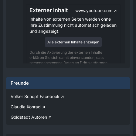
Externer Inhalt
www.youtube.com
Inhalte von externen Seiten werden ohne
Ihre Zustimmung nicht automatisch geladen
und angezeigt.
Alle externen Inhalte anzeigen
Durch die Aktivierung der externen Inhalte
erklären Sie sich damit einverstanden, dass
personenbezogene Daten an Drittplattformen
übermittelt werden. Mehr Informationen dazu
haben wir in unserer Datenschutzerklärung zur
Verfügung gestellt.
Freunde
08:25
Volker Schopf Facebook
Volker
Claudia Konrad
Jetzt Online!
Goldstadt Autoren
Externer Inhalt
www.youtube.com
Inhalte von externen Seiten werden ohne
Ihre Zustimmung nicht automatisch geladen