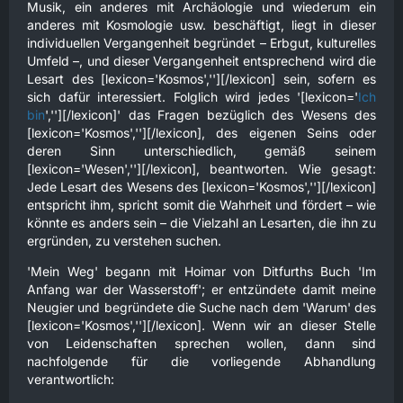
Musik, ein anderes mit Archäologie und wiederum ein
anderes mit Kosmologie usw. beschäftigt, liegt in dieser
individuellen Vergangenheit begründet – Erbgut, kulturelles
Umfeld –, und dieser Vergangenheit entsprechend wird die
Lesart des [lexicon='Kosmos',''][/lexicon] sein, sofern es
sich dafür interessiert. Folglich wird jedes '[lexicon='
Ich
bin
',''][/lexicon]' das Fragen bezüglich des Wesens des
[lexicon='Kosmos',''][/lexicon], des eigenen Seins oder
deren Sinn unterschiedlich, gemäß seinem
[lexicon='Wesen',''][/lexicon], beantworten. Wie gesagt:
Jede Lesart des Wesens des [lexicon='Kosmos',''][/lexicon]
entspricht ihm, spricht somit die Wahrheit und fördert – wie
könnte es anders sein – die Vielzahl an Lesarten, die ihn zu
ergründen, zu verstehen suchen.
'Mein Weg' begann mit Hoimar von Ditfurths Buch 'Im
Anfang war der Wasserstoff'; er entzündete damit meine
Neugier und begründete die Suche nach dem 'Warum' des
[lexicon='Kosmos',''][/lexicon]. Wenn wir an dieser Stelle
von Leidenschaften sprechen wollen, dann sind
nachfolgende für die vorliegende Abhandlung
verantwortlich: