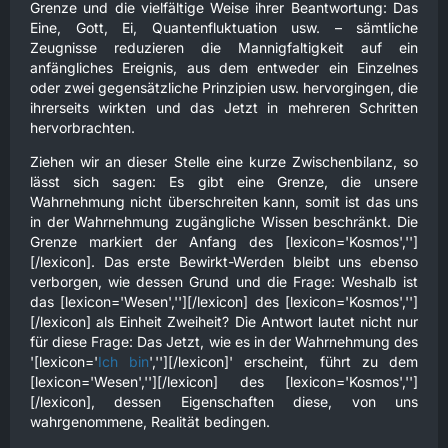
Grenze und die vielfältige Weise ihrer Beantwortung: Das
Eine, Gott, Ei, Quantenfluktuation usw. – sämtliche
Zeugnisse reduzieren die Mannigfaltigkeit auf ein
anfängliches Ereignis, aus dem entweder ein Einzelnes
oder zwei gegensätzliche Prinzipien usw. hervorgingen, die
ihrerseits wirkten und das Jetzt in mehreren Schritten
hervorbrachten.
Ziehen wir an dieser Stelle eine kurze Zwischenbilanz, so
lässt sich sagen: Es gibt eine Grenze, die unsere
Wahrnehmung nicht überschreiten kann, somit ist das uns
in der Wahrnehmung zugängliche Wissen beschränkt. Die
Grenze markiert der Anfang des [lexicon='Kosmos','']
[/lexicon]. Das erste Bewirkt-Werden bleibt uns ebenso
verborgen, wie dessen Grund und die Frage: Weshalb ist
das [lexicon='Wesen',''][/lexicon] des [lexicon='Kosmos','']
[/lexicon] als Einheit Zweiheit? Die Antwort lautet nicht nur
für diese Frage: Das Jetzt, wie es in der Wahrnehmung des
'[lexicon='
Ich bin
',''][/lexicon]' erscheint, führt zu dem
[lexicon='Wesen',''][/lexicon] des [lexicon='Kosmos','']
[/lexicon], dessen Eigenschaften diese, von uns
wahrgenommene, Realität bedingen.