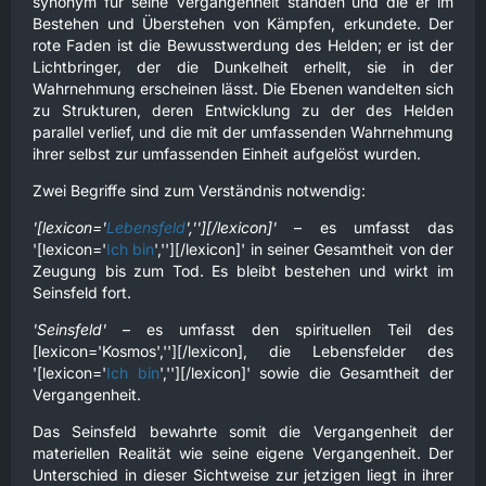
synonym für seine Vergangenheit standen und die er im
Bestehen und Überstehen von Kämpfen, erkundete. Der
rote Faden ist die Bewusstwerdung des Helden; er ist der
Lichtbringer, der die Dunkelheit erhellt, sie in der
Wahrnehmung erscheinen lässt. Die Ebenen wandelten sich
zu Strukturen, deren Entwicklung zu der des Helden
parallel verlief, und die mit der umfassenden Wahrnehmung
ihrer selbst zur umfassenden Einheit aufgelöst wurden.
Zwei Begriffe sind zum Verständnis notwendig:
'[lexicon='
Lebensfeld
',''][/lexicon]'
– es umfasst das
'[lexicon='
Ich bin
',''][/lexicon]' in seiner Gesamtheit von der
Zeugung bis zum Tod. Es bleibt bestehen und wirkt im
Seinsfeld fort.
'Seinsfeld'
– es umfasst den spirituellen Teil des
[lexicon='Kosmos',''][/lexicon], die Lebensfelder des
'[lexicon='
Ich bin
',''][/lexicon]' sowie die Gesamtheit der
Vergangenheit.
Das Seinsfeld bewahrte somit die Vergangenheit der
materiellen Realität wie seine eigene Vergangenheit. Der
Unterschied in dieser Sichtweise zur jetzigen liegt in ihrer