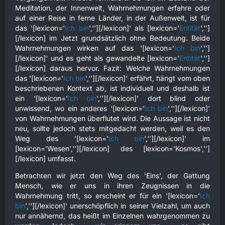
Meditation, der Innenwelt, Wahrnehmungen erfahre oder
auf einer Reise in ferne Länder, in der Außenwelt, ist für
das '[lexicon='
Ich bin
',''][/lexicon]' als [lexicon='
Entität
','']
[/lexicon] im Jetzt grundsätzlich ohne Bedeutung. Beide
Wahrnehmungen wirken auf das '[lexicon='
Ich bin
','']
[/lexicon]' und es geht als gewandelte [lexicon='
Entität
','']
[/lexicon] daraus hervor. Fazit: Welche Wahrnehmungen
das '[lexicon='
Ich bin
',''][/lexicon]' erfährt, hängt vom oben
beschriebenen Kontext ab, ist individuell und deshalb ist
ein '[lexicon='
Ich bin
',''][/lexicon]' dort blind oder
unwissend, wo ein anderes '[lexicon='
Ich bin
',''][/lexicon]'
von Wahrnehmungen überflutet wird. Die Aussage ist nicht
neu, sollte jedoch stets mitgedacht werden, weil es den
Weg des '[lexicon='
Ich bin
',''][/lexicon]' im
[lexicon='Wesen',''][/lexicon] des [lexicon='Kosmos','']
[/lexicon] umfasst.
Betrachten wir jetzt den Weg des 'Eins', der Gattung
Mensch, wie er uns in ihren Zeugnissen in die
Wahrnehmung tritt, so erscheint er für ein '[lexicon='
Ich
bin
',''][/lexicon]' unerschöpflich in seiner Vielzahl, um auch
nur annähernd, das heißt im Einzelnen wahrgenommen zu