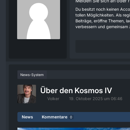
Melden Sie sich an oder re
Du besitzt noch keinen Acco
tollen Möglichkeiten. Als re
Beiträge, eröffne Themen, lad
verbessern und gemeinsam z
News-System
Über den Kosmos IV
Volker
19. Oktober 2025 um 06:46
News
Kommentare
0