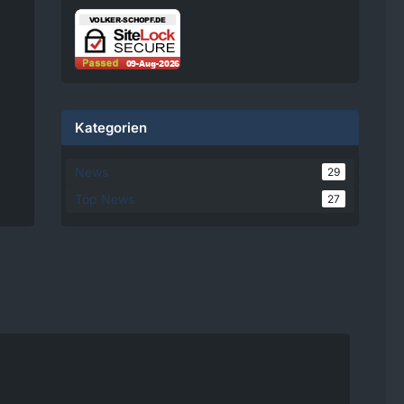
damit einverstanden, dass
personenbezogene Daten an
Drittplattformen übermittelt
werden. Mehr Informationen
dazu haben wir in unserer
Datenschutzerklärung zur
Verfügung gestellt.
Kategorien
08:25
News
29
Volker
Top News
27
Jetzt Online!
Externer
www.youtube.
Inhalt
com
Inhalte von externen Seiten
werden ohne Ihre
Zustimmung nicht
automatisch geladen und
angezeigt.
Alle externen Inhalte anzeigen