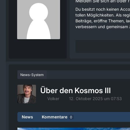
Melden Sie sich an oder re
Du besitzt noch keinen Acco
tollen Möglichkeiten. Als re
Beiträge, eröffne Themen, lad
verbessern und gemeinsam z
News-System
Über den Kosmos III
Volker
12. Oktober 2025 um 07:53
News
Kommentare
0