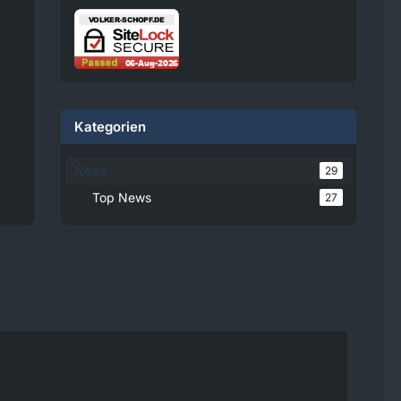
damit einverstanden, dass
personenbezogene Daten an
Drittplattformen übermittelt
werden. Mehr Informationen
dazu haben wir in unserer
Datenschutzerklärung zur
Verfügung gestellt.
Kategorien
08:25
News
29
Volker
Top News
27
Jetzt Online!
Externer
www.youtube.
Inhalt
com
Inhalte von externen Seiten
werden ohne Ihre
Zustimmung nicht
automatisch geladen und
angezeigt.
Alle externen Inhalte anzeigen