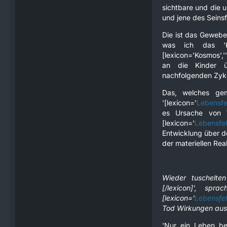
sichtbare und die u
und jene des Seinsfe
Die ist das Gewebe 
was ich das 'K
[lexicon='Kosmos','
an die Kinder üb
nachfolgenden Zykl
Das, welches gem
'[lexicon='
Lebensfe
es Ursache von 
[lexicon='
Lebensfe
Entwicklung über de
der materiellen Reali
Wieder tuschelten
[/lexicon]', spr
[lexicon='
Lebensfe
Tod Wirkungen ausg
'Nur ein Leben be