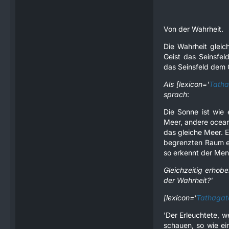
Von der Wahrheit.
Die Wahrheit gleic
Geist das Seinsfeld
das Seinsfeld dem G
Als [lexicon='
Tath
sprach
:
Die Sonne ist wie 
Meer, andere ocean und wiede
das gleiche Meer. E
begrenzten Raum er
so erkennt der Men
Gleichzeitig erhob
der Wahrheit?'
[lexicon='
Tathagat
'Der Erleuchtete, w
schauen, so wie ei