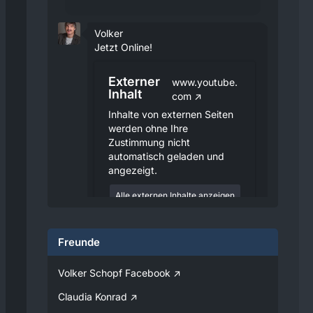
Volker
Jetzt Online!
Externer
www.youtube.
Inhalt
com
Inhalte von externen Seiten
werden ohne Ihre
Zustimmung nicht
automatisch geladen und
angezeigt.
Alle externen Inhalte anzeigen
Durch die Aktivierung der
externen Inhalte erklären Sie sich
Freunde
damit einverstanden, dass
personenbezogene Daten an
Drittplattformen übermittelt
Volker Schopf Facebook
werden. Mehr Informationen
dazu haben wir in unserer
Claudia Konrad
Datenschutzerklärung zur