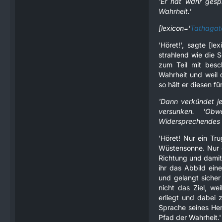
'Er hat wahr gespr
Wahrheit.'
[lexicon='
Tathagat
'Höret!', sagte [lex
strahlend wie die S
zum Teil mit besc
Wahrheit und weil 
so hält er diesen fü
'Dann verkündet jed
versunken. 'Ob
Widersprechendes l
'Höret! Nur ein Tru
Wüstensonne. Nur de
Richtung und damit 
ihr das Abbild ein
und gelangt sicher
nicht das Ziel, we
erliegt und dabei 
Sprache seines Her
Pfad der Wahrheit.'