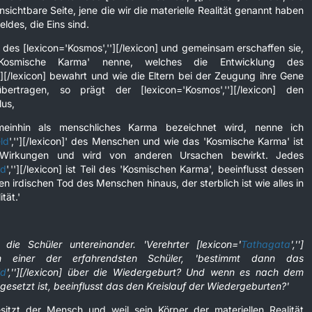
nsichtbare Seite, jene die wir die materielle Realität genannt haben
ldes, die Eins sind.
des [lexicon='Kosmos',''][/lexicon] und gemeinsam erschaffen sie,
osmische Karma' nenne, welches die Entwicklung des
'][/lexicon] bewahrt und wie die Eltern bei der Zeugung ihre Gene
ertragen, so prägt der [lexicon='Kosmos',''][/lexicon] den
us,
einhin als menschliches Karma bezeichnet wird, nenne ich
ld
',''][/lexicon]' des Menschen und wie das 'Kosmische Karma' ist
Wirkungen und wird von anderen Ursachen bewirkt. Jedes
ld
',''][/lexicon] ist Teil des 'Kosmischen Karma', beeinflusst dessen
n irdischen Tod des Menschen hinaus, der sterblich ist wie alles in
tät.'
 die Schüler untereinander. 'Verehrter [lexicon='
Tathagata
','']
ach einer der erfahrendsten Schüler, 'bestimmt dann das
ld
',''][/lexicon] über die Wiedergeburt? Und wenn es nach dem
esetzt ist, beeinflusst das den Kreislauf der Wiedergeburten?'
sitzt der Mensch und weil sein Körper der materiellen Realität