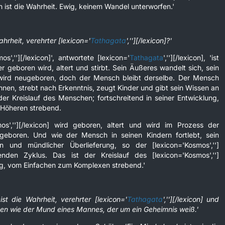
ch ist die Wahrheit. Ewig, keinem Wandel unterworfen.'
ahrheit, verehrter [lexicon='
Tathagata
',''][/lexicon]?'
os',''][/lexicon]', antwortete [lexicon='
Tathagata
',''][/lexicon], 'ist
 geboren wird, altert und stirbt. Sein Äußeres wandelt sich, sein
d wird neugeboren, doch der Mensch bleibt derselbe. Der Mensch
nnen, strebt nach Erkenntnis, zeugt Kinder und gibt sein Wissen an
 der Kreislauf des Menschen; fortschreitend in seiner Entwicklung,
Höheren strebend.
os',''][/lexicon] wird geboren, altert und wird im Prozess der
geboren. Und wie der Mensch in seinen Kindern fortlebt, sein
 und mündlicher Überlieferung, so der [lexicon='Kosmos','']
genden Zyklus. Das ist der Kreislauf des [lexicon='Kosmos','']
ng, vom Einfachen zum Komplexen strebend.'
ist die Wahrheit, verehrter [lexicon='
Tathagata
',''][/lexicon] und
sen wie der Mund eines Mannes, der um ein Geheimnis weiß.'