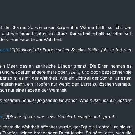
ht der Sonne. So wie unser Körper ihre Wärme fühlt, so fühlt der
 und wie jedes Lichtteil ein Stück Dunkelheit erhellt, so offenbart
eist eine Facette der Wahrheit.
agata
',''][/lexicon] die Fragen seiner Schüler fühlte, fuhr er fort und
ein Meer, das an zahlreiche Länder grenzt. Die Einen nennen es
rum andere mare oder ج: بحار und doch bezeichnen sie
benso ist es mit der Wahrheit. Wie ein Lichtteil der Sonne nur einen
hellen kann, ein Tropfen nur wenig den Durst zu löschen vermag,
sch nur eine Facette der Wahrheit.
en mehrere Schüler folgenden Einwand: 'Was nutzt uns ein Splitter
a
',''][/lexicon] sah, was seine Schüler bewegte und sprach
:
elchem die Wahrheit offenbar wurde, genügt ein Lichtteil um sie zu
n Tropfen seinen brennenden Durst löscht. So höret jetzt, was die