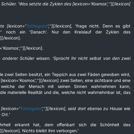
n Schüler. 'Was setzte die Zyklen des [lexicon='Kosmos',''][/lexicon]
te [lexicon='
Tathagata
',''][/lexicon],
'frage nicht. Denn es gibt
r' noch ein 'Danach'. Nur den Kreislauf der Zyklen des
][/lexicon]
.
='Kosmos',''][/lexicon].
in anderer Schüler wissen. 'Spracht Ihr nicht selbst von den zwei
lle zwei Seiten besitzt, ein Teppich aus zwei Fäden gewoben wird,
 [lexicon='Kosmos',''][/lexicon] zwei Seiten, eine sichtbare und eine
e, welche der Mensch mit seinen Sinnen wahrnehmen kann,
die materielle Realität und die, welche nicht wahrnehmbar ist, das
 [lexicon='
Tathagata
',''][/lexicon], seid dort ebenso zu Hause wie
 Ort.'
rheit erkannt hat, dem offenbart sich die Schönheit des
][/lexicon]. Nichts bleibt ihm verborgen.'