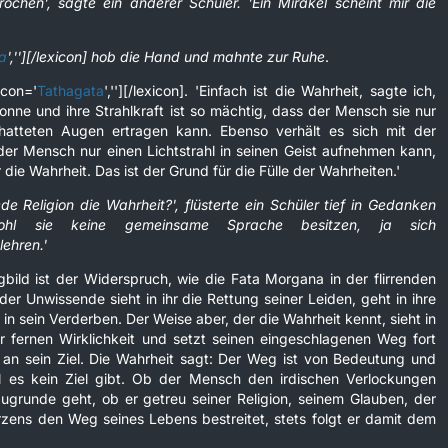
ochen', sagte ein anderer Schüler. 'Ein Mirakel scheint mir die
a
',''][/lexicon] hob die Hand und mahnte zur Ruhe
.
icon='
Tathagata
',''][/lexicon]. 'Einfach ist die Wahrheit, sagte ich,
onne und ihre Strahlkraft ist so mächtig, dass der Mensch sie nur
hatteten Augen ertragen kann. Ebenso verhält es sich mit der
der Mensch nur einen Lichtstrahl in seinen Geist aufnehmen kann,
r die Wahrheit. Das ist der Grund für die Fülle der Wahrheiten.'
e Religion die Wahrheit?', flüsterte ein Schüler tief in Gedanken
wohl sie keine gemeinsame Sprache besitzen, ja sich
ehren.'
gbild ist der Widerspruch, wie die Fata Morgana in der flirrenden
r Unwissende sieht in ihr die Rettung seiner Leiden, geht in ihre
in sein Verderben. Der Weise aber, der die Wahrheit kennt, sieht in
er fernen Wirklichkeit und setzt seinen eingeschlagenen Weg fort
 an sein Ziel. Die Wahrheit sagt: Der Weg ist von Bedeutung und
il es kein Ziel gibt. Ob der Mensch den irdischen Verlockungen
zugrunde geht, ob er getreu seiner Religion, seinem Glauben, der
zens den Weg seines Lebens bestreitet, stets folgt er damit dem