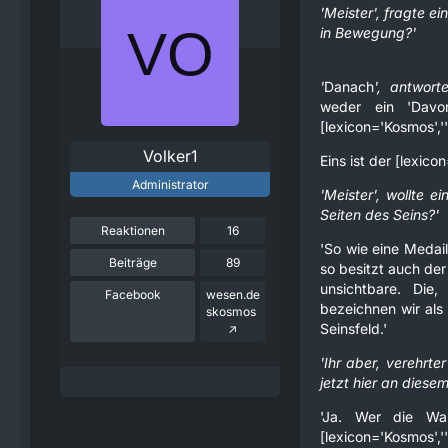
'Meister', fragte ei
in Bewegung?'
'
Danach
', antworte
weder ein 'Davo
[lexicon='Kosmos',''
Volker1
Eins ist der [lexicon
Administrator
'Meister', wollte e
Seiten des Seins?'
Reaktionen
16
'So wie eine Medai
Beiträge
89
so besitzt auch der
unsichtbare. Di
Facebook
wesen.de
bezeichnen wir als 
skosmos
Seinsfeld.'
'Ihr aber, verehrter
jetzt hier an diesem
'Ja. Wer die Wah
[lexicon='Kosmos',''