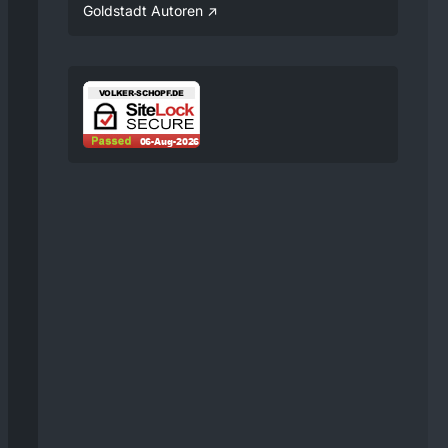
Verfügung gestellt.
Goldstadt Autoren
08:25
Volker
Jetzt Online!
Externer
www.youtube.
Inhalt
com
Inhalte von externen Seiten
werden ohne Ihre
Zustimmung nicht
automatisch geladen und
angezeigt.
Alle externen Inhalte anzeigen
Durch die Aktivierung der
externen Inhalte erklären Sie sich
damit einverstanden, dass
personenbezogene Daten an
Drittplattformen übermittelt
werden. Mehr Informationen