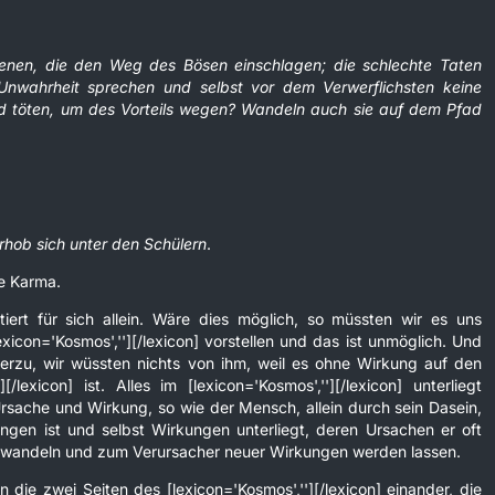
 jenen, die den Weg des Bösen einschlagen; die schlechte Taten
Unwahrheit sprechen und selbst vor dem Verwerflichsten keine
 töten, um des Vorteils wegen? Wandeln auch sie auf dem Pfad
hob sich unter den Schülern
.
e Karma.
stiert für sich allein. Wäre dies möglich, so müssten wir es uns
icon='Kosmos',''][/lexicon] vorstellen und das ist unmöglich. Und
 hierzu, wir wüssten nichts von ihm, weil es ohne Wirkung auf den
'][/lexicon] ist. Alles im [lexicon='Kosmos',''][/lexicon] unterliegt
sache und Wirkung, so wie der Mensch, allein durch sein Dasein,
gen ist und selbst Wirkungen unterliegt, deren Ursachen er oft
hn wandeln und zum Verursacher neuer Wirkungen werden lassen.
 die zwei Seiten des [lexicon='Kosmos',''][/lexicon] einander, die