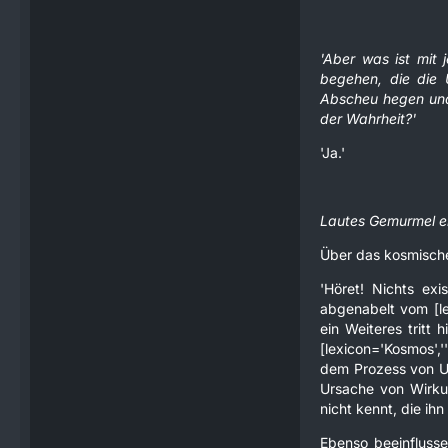
'Aber was ist mit
begehen, die die 
Abscheu hegen und
der Wahrheit?'
'Ja.'
Lautes Gemurmel er
Über das kosmisch
'Höret! Nichts exi
abgenabelt vom [lex
ein Weiteres tritt
[lexicon='Kosmos','
dem Prozess von Ur
Ursache von Wirkun
nicht kennt, die i
Ebenso beeinflussen