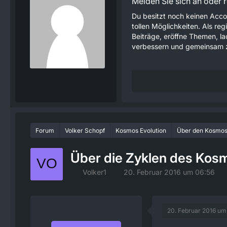
Melden Sie sich an oder re
Du besitzt noch keinen Acco
tollen Möglichkeiten. Als re
Beiträge, eröffne Themen, lad
verbessern und gemeinsam z
Forum
Volker Schopf
Kosmos Evolution
Über den Kosmo
Über die Zyklen des Kos
Volker1
20. Februar 2016 um 06:56
20. Februar 2016 um