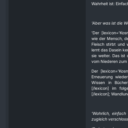
Wahrheit ist: Einfa
'Aber was ist die W
'Der [lexicon='Kosm
wie der Mensch, der
Fleisch stirbt un
lernt das Dasein ke
sie weiter. Das ist
vom Niederen zum 
Der [lexicon='Kosm
Erneuerung wieder
Wissen in Büchern
[/lexicon] im fol
[/lexicon]; Wandlu
'Wahrlich, einfach 
zugleich verschlos