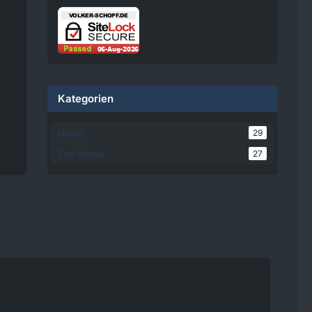
damit einverstanden, dass
personenbezogene Daten an
Drittplattformen übermittelt
werden. Mehr Informationen
dazu haben wir in unserer
Datenschutzerklärung zur
Verfügung gestellt.
Kategorien
08:25
News
29
Volker
Top News
27
Jetzt Online!
Externer
www.youtube.
Inhalt
com
Inhalte von externen Seiten
werden ohne Ihre
Zustimmung nicht
automatisch geladen und
angezeigt.
Alle externen Inhalte anzeigen