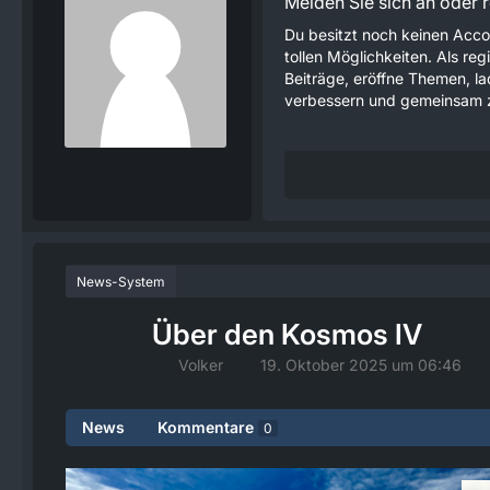
Melden Sie sich an oder re
Du besitzt noch keinen Acco
tollen Möglichkeiten. Als re
Beiträge, eröffne Themen, lad
verbessern und gemeinsam z
News-System
Über den Kosmos IV
Volker
19. Oktober 2025 um 06:46
News
Kommentare
0