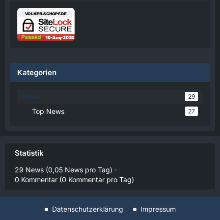
Ihre Zustimmung nicht automatisch geladen
und angezeigt.
Alle externen Inhalte anzeigen
Durch die Aktivierung der externen Inhalte
erklären Sie sich damit einverstanden, dass
personenbezogene Daten an Drittplattformen
Kategorien
übermittelt werden. Mehr Informationen dazu
haben wir in unserer Datenschutzerklärung zur
Verfügung gestellt.
News
29
14:43
Top News
27
Volker
Jetzt Online!
Statistik
Externer Inhalt
www.youtube.com
29 News (0,05 News pro Tag)
Inhalte von externen Seiten werden ohne
0 Kommentar (0 Kommentar pro Tag)
Ihre Zustimmung nicht automatisch geladen
und angezeigt.
Alle externen Inhalte anzeigen
Datenschutzerklärung
Impressum