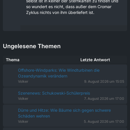
selbst ist in keiner der Sternkarten zu finden und
so wundert es nicht, dass außer dem Cromar
Zyklus nichts von ihm überliefert ist.
Ungelesene Themen
Thema
Letzte Antwort
Offshore-Windparks: Wie Windturbinen die
Ozeandynamik verändern
Volker
9. August 2026 um 15:05
Szenenews: Schukowski-Schülerpreis
Volker
7. August 2026 um 17:00
Dürre und Hitze: Wie Bäume sich gegen schwere
Schäden wehren
Volker
5. August 2026 um 17:00