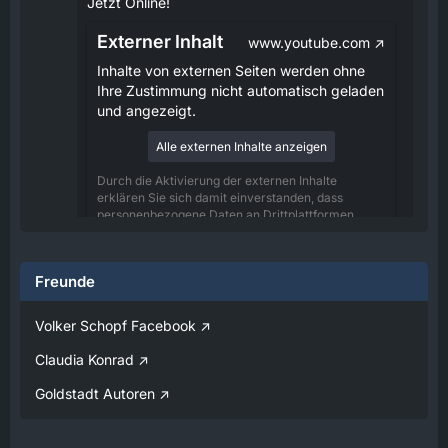
Jetzt Online!
Externer Inhalt
www.youtube.com
Inhalte von externen Seiten werden ohne
Ihre Zustimmung nicht automatisch geladen
und angezeigt.
Alle externen Inhalte anzeigen
Durch die Aktivierung der externen Inhalte
erklären Sie sich damit einverstanden, dass
personenbezogene Daten an Drittplattformen
übermittelt werden. Mehr Informationen dazu
haben wir in unserer Datenschutzerklärung zur
Verfügung gestellt.
Freunde
08:25
Volker Schopf Facebook
Volker
Claudia Konrad
Jetzt Online!
Goldstadt Autoren
Externer Inhalt
www.youtube.com
Inhalte von externen Seiten werden ohne