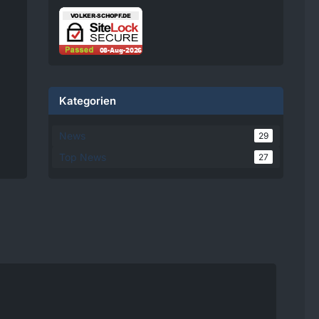
damit einverstanden, dass
personenbezogene Daten an
Drittplattformen übermittelt
werden. Mehr Informationen
dazu haben wir in unserer
Datenschutzerklärung zur
Verfügung gestellt.
Kategorien
08:25
News
29
Volker
Top News
27
Jetzt Online!
Externer
www.youtube.
Inhalt
com
Inhalte von externen Seiten
werden ohne Ihre
Zustimmung nicht
automatisch geladen und
angezeigt.
Alle externen Inhalte anzeigen