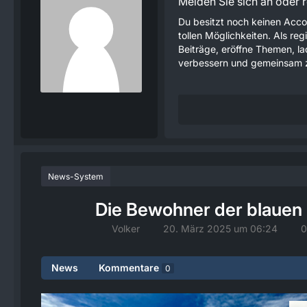
Melden Sie sich an oder re
Du besitzt noch keinen Acco
tollen Möglichkeiten. Als re
Beiträge, eröffne Themen, lad
verbessern und gemeinsam z
News-System
Die Bewohner der blauen 
Volker
20. März 2025 um 06:24
0
News
Kommentare
0