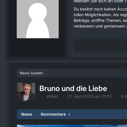
Melden Sie sich an oder re
Du besitzt noch keinen Acco
tollen Möglichkeiten. Als re
Beiträge, eröffne Themen, lad
verbessern und gemeinsam z
News-System
Bruno und die Liebe
Volker
27. April 2025 um 05:51
0 
News
Kommentare
0