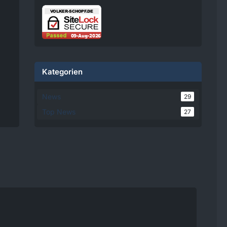
damit einverstanden, dass
personenbezogene Daten an
Drittplattformen übermittelt
werden. Mehr Informationen
dazu haben wir in unserer
Datenschutzerklärung zur
Verfügung gestellt.
Kategorien
08:25
News
29
Volker
Top News
27
Jetzt Online!
Externer
www.youtube.
Inhalt
com
Inhalte von externen Seiten
werden ohne Ihre
Zustimmung nicht
automatisch geladen und
angezeigt.
Alle externen Inhalte anzeigen