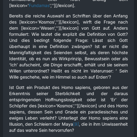
[lexicon='
Fundamas
',''][/lexicon].
Bereits die reiche Auswahl an Schriften über den Anfang
des [lexicon='Kosmos',''][/lexicon], wirft die Frage nach
dem [lexicon='Wesen',''][/lexicon] von Gott auf. Anders
formuliert: Wie lautet die explizit die Definition von Gott?
Und dies bedingt folgende Frage: Lässt sich Gott
überhaupt in eine Definition zwängen? Ist er nicht die
Mannigfaltigkeit des Seienden selbst, als deren höchste
Identität, ob es nun als Wirkprinzip, Bewusstsein oder als
‘Ich’ aufscheint, die Dinge erschafft, erhält und sie seinem
Willen unterordnet? Heißt es nicht im Vaterunser: ’ Sein
Wille geschehe, wie im Himmel so auch auf Erden’?
Ist Gott ein Produkt des Homo sapiens, geboren aus der
Erkenntnis seiner Sterblichkeit und der daraus
entspringenden Hoffnungslosigkeit oder ist ‘Er’ der
Schöpfer des [lexicon='Kosmos',''][/lexicon] und des Homo
sapiens, dessen Sein und Gnade ein paradiesisches und
ewiges Leben verleiht? Unterliegt der Homo sapiens eine
Illusion, den Schleiern der Maya
[9]
, die in ihm Unwissenheit
auf das wahre Sein hervorrufen?