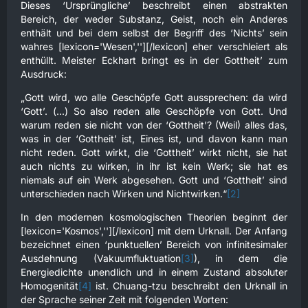
Dieses ‘Ursprüngliche’ beschreibt einen abstrakten
Bereich, der weder Substanz, Geist, noch ein Anderes
enthält und bei dem selbst der Begriff des ‘Nichts’ sein
wahres [lexicon='Wesen',''][/lexicon] eher verschleiert als
enthüllt. Meister Eckhart bringt es in der Gottheit’ zum
Ausdruck:
„Gott wird, wo alle Geschöpfe Gott aussprechen: da wird
‘Gott’. (...) So also reden alle Geschöpfe von Gott. Und
warum reden sie nicht von der ‘Gottheit’? (Weil) alles das,
was in der ‘Gottheit’ ist, Eines ist, und davon kann man
nicht reden. Gott wirkt, die ‘Gottheit’ wirkt nicht, sie hat
auch nichts zu wirken, in ihr ist kein Werk; sie hat es
niemals auf ein Werk abgesehen. Gott und ‘Gottheit’ sind
unterschieden nach Wirken und Nichtwirken.“
[2]
In den modernen kosmologischen Theorien beginnt der
[lexicon='Kosmos',''][/lexicon] mit dem Urknall. Der Anfang
bezeichnet einen ‘punktuellen’ Bereich von infinitesimaler
Ausdehnung (Vakuumfluktuation
[3]
), in dem die
Energiedichte unendlich und in einem Zustand absoluter
Homogenität
[4]
ist. Chuang-tzu beschreibt den Urknall in
der Sprache seiner Zeit mit folgenden Worten: