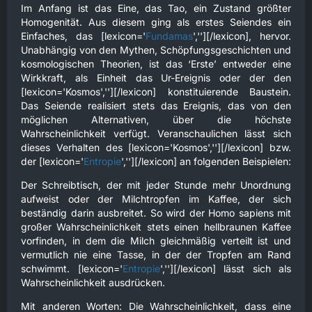
Im Anfang ist das Eine, das Tao, ein Zustand größter
Homogenität. Aus diesem ging als erstes Seiendes ein
Einfaches, das [lexicon='
Fundamas
',''][/lexicon], hervor.
Unabhängig von den Mythen, Schöpfungsgeschichten und
kosmologischen Theorien, ist das ‘Erste’ entweder eine
Wirkkraft, als Einheit das Ur-Ereignis oder der den
[lexicon='Kosmos',''][/lexicon] konstituierende Baustein.
Das Seiende realisiert stets das Ereignis, das von den
möglichen Alternativen, über die höchste
Wahrscheinlichkeit verfügt. Veranschaulichen lässt sich
dieses Verhalten des [lexicon='Kosmos',''][/lexicon] bzw.
der [lexicon='
Entropie
',''][/lexicon] an folgenden Beispielen:
Der Schreibtisch, der mit jeder Stunde mehr Unordnung
aufweist oder der Milchtropfen im Kaffee, der sich
beständig darin ausbreitet. So wird der Homo sapiens mit
großer Wahrscheinlichkeit stets einen hellbraunen Kaffee
vorfinden, in dem die Milch gleichmäßig verteilt ist und
vermutlich nie eine Tasse, in der der Tropfen am Rand
schwimmt. [lexicon='
Entropie
',''][/lexicon] lässt sich als
Wahrscheinlichkeit ausdrücken.
Mit anderen Worten: Die Wahrscheinlichkeit, dass eine