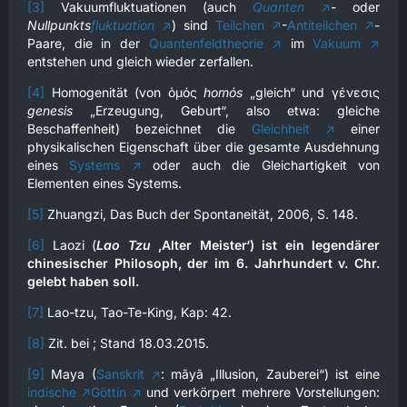
[3]
Vakuumfluktuationen (auch
Quanten
-
oder
Nullpunkts
fluktuation
) sind
Teilchen
-
Antiteilchen
-
Paare, die in der
Quantenfeldtheorie
im
Vakuum
entstehen und gleich wieder zerfallen.
[4]
Homogenität (von ὁμός
homόs
„gleich“ und γένεσις
genesis
„Erzeugung, Geburt“, also etwa: gleiche
Beschaffenheit) bezeichnet die
Gleichheit
einer
physikalischen Eigenschaft über die gesamte Ausdehnung
eines
Systems
oder auch die Gleichartigkeit von
Elementen eines Systems.
[5]
Zhuangzi, Das Buch der Spontaneität, 2006, S. 148.
[6]
Laozi (
Lao Tzu
‚Alter Meister‘) ist ein legendärer
chinesischer Philosoph, der im 6. Jahrhundert v. Chr.
gelebt haben soll.
[7]
Lao-tzu, Tao-Te-King, Kap: 42.
[8]
Zit. bei ; Stand 18.03.2015.
[9]
Maya (
Sanskrit
: māyā „Illusion, Zauberei“) ist eine
indische
Göttin
und verkörpert mehrere Vorstellungen: