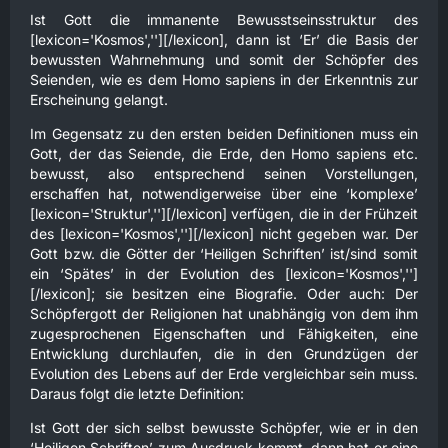
Ist Gott die immanente Bewusstseinsstruktur des
[lexicon='Kosmos',''][/lexicon], dann ist ‘Er’ die Basis der
bewussten Wahrnehmung und somit der Schöpfer des
Seienden, wie es dem Homo sapiens in der Erkenntnis zur
Erscheinung gelangt.
Im Gegensatz zu den ersten beiden Definitionen muss ein
Gott, der das Seiende, die Erde, den Homo sapiens etc.
bewusst, also entsprechend seinen Vorstellungen,
erschaffen hat, notwendigerweise über eine ‘komplexe’
[lexicon='Struktur',''][/lexicon] verfügen, die in der Frühzeit
des [lexicon='Kosmos',''][/lexicon] nicht gegeben war. Der
Gott bzw. die Götter der ‘Heiligen Schriften’ ist/sind somit
ein ‘Spätes’ in der Evolution des [lexicon='Kosmos','']
[/lexicon]; sie besitzen eine Biografie. Oder auch: Der
Schöpfergott der Religionen hat unabhängig von dem ihm
zugesprochenen Eigenschaften und Fähigkeiten, eine
Entwicklung durchlaufen, die in den Grundzügen der
Evolution des Lebens auf der Erde vergleichbar sein muss.
Daraus folgt die letzte Definition:
Ist Gott der sich selbst bewusste Schöpfer, wie er in den
‘Heiligen Schriften’ zum Ausdruck kommt, dann hat er eine