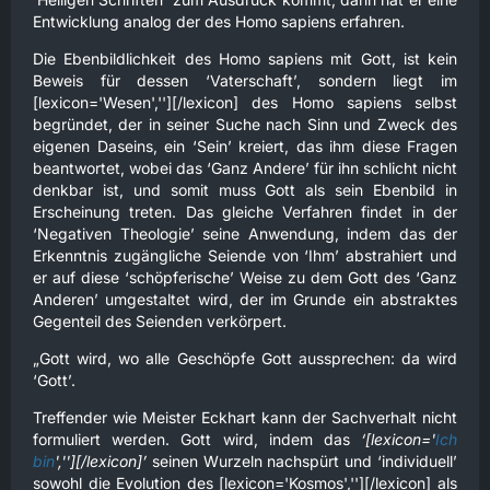
Entwicklung analog der des Homo sapiens erfahren.
Die Ebenbildlichkeit des Homo sapiens mit Gott, ist kein
Beweis für dessen ‘Vaterschaft’, sondern liegt im
[lexicon='Wesen',''][/lexicon] des Homo sapiens selbst
begründet, der in seiner Suche nach Sinn und Zweck des
eigenen Daseins, ein ‘Sein’ kreiert, das ihm diese Fragen
beantwortet, wobei das ‘Ganz Andere’ für ihn schlicht nicht
denkbar ist, und somit muss Gott als sein Ebenbild in
Erscheinung treten. Das gleiche Verfahren findet in der
‘Negativen Theologie’ seine Anwendung, indem das der
Erkenntnis zugängliche Seiende von ‘Ihm’ abstrahiert und
er auf diese ‘schöpferische’ Weise zu dem Gott des ‘Ganz
Anderen’ umgestaltet wird, der im Grunde ein abstraktes
Gegenteil des Seienden verkörpert.
„Gott wird, wo alle Geschöpfe Gott aussprechen: da wird
‘Gott’.
Treffender wie Meister Eckhart kann der Sachverhalt nicht
formuliert werden. Gott wird, indem das
‘[lexicon='
Ich
bin
',''][/lexicon]’
seinen Wurzeln nachspürt und ‘individuell’
sowohl die Evolution des [lexicon='Kosmos',''][/lexicon] als