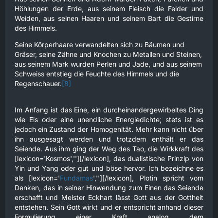
Höhlungen der Erde, aus seinem Fleisch die Felder und
Weiden, aus seinen Haaren und seinem Bart die Gestirne
des Himmels.
Seine Körperhaare verwandelten sich zu Bäumen und
Gräser, seine Zähne und Knochen zu Metallen und Steinen,
aus seinem Mark wurden Perlen und Jade, und aus seinem
Schweiss entstieg die Feuchte des Himmels und die
Regenschauer.
[8]
Im Anfang ist das Eine, ein durcheinandergewirbeltes Ding
wie Eis oder eine unendliche Energiedichte; stets ist es
jedoch ein Zustand der Homogenität. Mehr kann nicht über
ihn ausgesagt werden und trotzdem enthält er das
Seiende. Aus ihm ging der Weg des Tao, die Wirkkraft des
[lexicon='Kosmos',''][/lexicon], das dualistische Prinzip von
Yin und Yang oder gut und böse hervor. Ich bezeichne es
als [lexicon='
Fundamas
',''][/lexicon], Plotin spricht vom
Denken, das in seiner Hinwendung zum Einen das Seiende
erschafft und Meister Eckhart lässt Gott aus der Gottheit
entstehen. Sein Gott wirkt und er entspricht anhand dieser
Formulierung einer Kraft analog dem