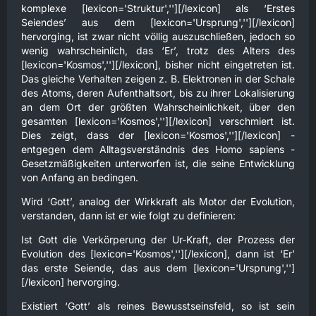
komplexe [lexicon='Struktur',''][/lexicon] als ‘Erstes
Seiendes’ aus dem [lexicon='Ursprung',''][/lexicon]
hervorging, ist zwar nicht völlig auszuschließen, jedoch so
wenig wahrscheinlich, das ‘Er’, trotz des Alters des
[lexicon='Kosmos',''][/lexicon], bisher nicht eingetreten ist.
Das gleiche Verhalten zeigen z. B. Elektronen in der Schale
des Atoms, deren Aufenthaltsort, bis zu ihrer Lokalisierung
an dem Ort der größten Wahrscheinlichkeit, über den
gesamten [lexicon='Kosmos',''][/lexicon] verschmiert ist.
Dies zeigt, dass der [lexicon='Kosmos',''][/lexicon] -
entgegen dem Alltagsverständnis des Homo sapiens -
Gesetzmäßigkeiten unterworfen ist, die seine Entwicklung
von Anfang an bedingen.
Wird ‘Gott’, analog der Wirkkraft als Motor der Evolution,
verstanden, dann ist er wie folgt zu definieren:
Ist Gott die Verkörperung der Ur-Kraft, der Prozess der
Evolution des [lexicon='Kosmos',''][/lexicon], dann ist ‘Er’
das erste Seiende, das aus dem [lexicon='Ursprung','']
[/lexicon] hervorging.
Existiert ‘Gott’ als reines Bewusstseinsfeld, so ist sein