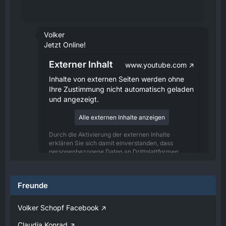
Volker
Jetzt Online!
Externer Inhalt
www.youtube.com
Inhalte von externen Seiten werden ohne
Ihre Zustimmung nicht automatisch geladen
und angezeigt.
Alle externen Inhalte anzeigen
Durch die Aktivierung der externen Inhalte
erklären Sie sich damit einverstanden, dass
personenbezogene Daten an Drittplattformen
übermittelt werden. Mehr Informationen dazu
haben wir in unserer Datenschutzerklärung zur
Verfügung gestellt.
Freunde
08:25
Volker Schopf Facebook
Volker
Claudia Konrad