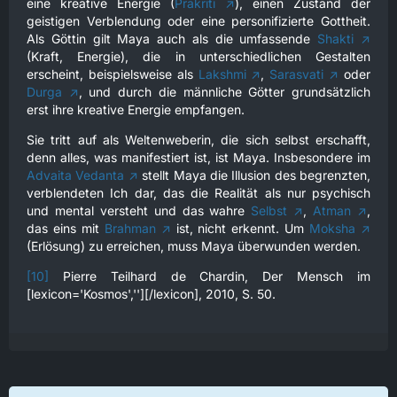
eine kreative Energie (
Prakriti
), einen Zustand der
geistigen Verblendung oder eine personifizierte Gottheit.
Als Göttin gilt Maya auch als die umfassende
Shakti
(Kraft, Energie), die in unterschiedlichen Gestalten
erscheint, beispielsweise als
Lakshmi
,
Sarasvati
oder
Durga
, und durch die männliche Götter grundsätzlich
erst ihre kreative Energie empfangen.
Sie tritt auf als Weltenweberin, die sich selbst erschafft,
denn alles, was manifestiert ist, ist Maya. Insbesondere im
Advaita Vedanta
stellt Maya die Illusion des begrenzten,
verblendeten Ich dar, das die Realität als nur psychisch
und mental versteht und das wahre
Selbst
,
Atman
,
das eins mit
Brahman
ist, nicht erkennt. Um
Moksha
(Erlösung) zu erreichen, muss Maya überwunden werden.
[10]
Pierre Teilhard de Chardin, Der Mensch im
[lexicon='Kosmos',''][/lexicon], 2010, S. 50.