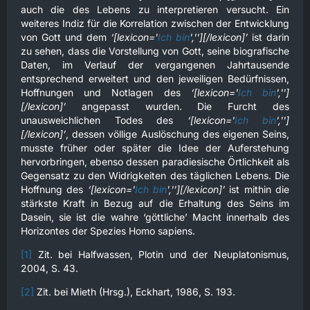
auch die des Lebens zu interpretieren versucht. Ein
weiteres Indiz für die Korrelation zwischen der Entwicklung
von Gott und dem
‘[lexicon='
Ich bin
',''][/lexicon]’
ist darin
zu sehen, dass die Vorstellung von Gott, seine biografische
Daten, im Verlauf der vergangenen Jahrtausende
entsprechend erweitert und den jeweiligen Bedürfnissen,
Hoffnungen und Notlagen des
‘[lexicon='
Ich bin
','']
[/lexicon]’
angepasst wurden. Die Furcht des
unausweichlichen Todes des
‘[lexicon='
Ich bin
','']
[/lexicon]’
, dessen völlige Auslöschung des eigenen Seins,
musste früher oder später die Idee der Auferstehung
hervorbringen, ebenso dessen paradiesische Örtlichkeit als
Gegensatz zu den Widrigkeiten des täglichen Lebens. Die
Hoffnung des
‘[lexicon='
Ich bin
',''][/lexicon]’
ist mithin die
stärkste Kraft in Bezug auf die Erhaltung des Seins im
Dasein, sie ist die wahre ‘göttliche’ Macht innerhalb des
Horizontes der Spezies Homo sapiens.
[1]
Zit. bei Halfwassen, Plotin und der Neuplatonismus,
2004, S. 43.
[2]
Zit. bei Mieth (Hrsg.), Eckhart, 1986, S. 193.