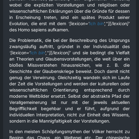
wobei die expliziten Vorstellungen und religiösen oder
wissenschaftlichen Erklärungen über die Gründe für dessen
in Erscheinung treten, sind ein spätes Produkt seiner
Evolution, die erst mit dem
‘[lexicon='
Ich bin
',''][/lexicon]’
des Homo sapiens aufkamen.
Die Problematik, die bei der Beschreibung des Ursprungs
zwangsläufig auftritt, gründet in der Individualität des
‘[lexicon='
Ich bin
',''][/lexicon]’
und sie bedingt die Vielfalt
an Theorien und Glaubensvorstellungen, die weit über ein
bloßes Missverstehen hinausreichen, wie z. B. die
Geschichte der Glaubenskriege beweist. Doch damit nicht
genug der Verwirrung. Gleichzeitig wandeln sich im Laufe
der Zeit die Vorstellungen und werden der kulturellen oder
wissenschaftlichen Orientierung entsprechend durch
moderne Weltbilder ersetzt. Selbst der abstrakte Pfad der
Verallgemeinerung ist nur mit der jeweils aktuellen
Begrifflichkeit begehbar und er führt, aufgrund der
individuellen Interpretation, nicht zur Einheit des Wissens,
sondern in die Mannigfaltigkeit der Vorstellungen.
In den meisten Schöpfungsmythen der Völker herrscht zu
Beginn das Chaos, ein Weltenei etc. Der chinesische