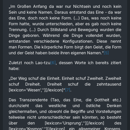
„Im Großen Anfang da war nur Nichtsein und noch kein
Sein und keine Namen. Daraus entstand das Eine - da war
das Eine, doch noch keine Form. (...) Das, was noch keine
Form hatte, wurde unterschieden, aber es gab noch keine
Trennung. (...) Durch Stillstand und Bewegung wurden die
Dinge geboren. Während die Dinge vollendet wurden,
entstanden verschiedene Konfigurationen. Diese nennt
man Formen. Die körperliche Form birgt den Geist, die Form
und der Geist haben beide ihren eigenen Namen.“
[5]
Zuletzt noch Lao-tzu
[6]
, dessen Worte ich bereits zitiert
habe:
„Der Weg schuf die Einheit. Einheit schuf Zweiheit. Zweiheit
schuf Dreiheit. Dreiheit schuf die zehntausend
[lexicon='Wesen',''][/lexicon]“
[7]
.
Das Transzendente (Tao, das Eine, die Gottheit etc.)
durchzieht das westliche und östliche Denken
gleichermaßen, und obwohl die Begriffe und Vorstellungen
teilweise nicht unterschiedlicher sein könnten, so besteht
über den [lexicon='Ursprung',''][/lexicon] des
[lexicon='Kosmos',''][/lexicon] ein allgemeiner Konsens,