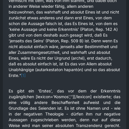
vermischt mit dem, was von Ihm stammt, und dabei doch
in anderer Weise wieder fähig, allem anderen
beizuwohnen, das wahrhaft und absolut Eines ist und nicht
zunächst etwas anderes und dann erst Eines, von dem
schon die Aussage falsch ist, das Es Eines ist, von dem es
‘keine Aussage und keine Erkenntnis’ (Platon, Rep. 142 A)
gibt und von dem deshalb auch gesagt wird, daß Es
‘jenseits des Seins’ (Platon, Rep. 509 B) ist. Denn wenn Es
nicht absolut einfach wäre, jenseits aller Bestimmtheit und
aller Zusammengesetztheit, und wahrhaft und absolut
Eines, wäre Es nicht der Urgrund (arché), erst dadurch,
daß es absolut einfach ist, ist Es das von Allem absolut
Unabhängige (autarkestaton hapantón) und so das absolut
Erste.“
[1]
Es gibt ein ‘Erstes’, das vor dem der Erkenntnis
zugänglichen [lexicon='Kosmos',''][/lexicon] existierte; das
eine völlig andere Beschaffenheit aufweist und die
Grundlage des Seienden ist. Es ist ohne Namen und - wie
in der negativen Theologie - dürfen ihm nur negative
Aussagen zugeschrieben werden, denn nur auf diese
Weise wird man seiner absoluten Transzendenz gerecht.