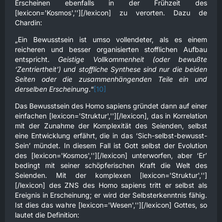
Erscheinen ebenfalls in der Frühzeit des
[lexicon='Kosmos',''][/lexicon] zu verorten. Dazu de
Chardin:
„Ein Bewusstsein ist umso vollendeter, als es einem
reicheren und besser organisierten stofflichen Aufbau
entspricht.
Geistige Vollkommenheit (oder bewußte
‘Zentriertheit’) und stoffliche Synthese sind nur die beiden
Seiten oder die zusammenhängenden Teile ein und
derselben Erscheinung
.“
[10]
Das Bewusstsein des Homo sapiens gründet dann auf einer
einfachen [lexicon='Struktur',''][/lexicon], das in Korrelation
mit der Zunahme der Komplexität des Seienden, selbst
eine Entwicklung erfährt, die in das ‘Sich-selbst-bewusst-
Sein’ mündet. In diesem Fall ist Gott selbst der Evolution
des [lexicon='Kosmos',''][/lexicon] unterworfen, aber ‘Er’
bedingt mit seiner schöpferischen Kraft die Welt des
Seienden. Mit der komplexen [lexicon='Struktur','']
[/lexicon] des ZNS des Homo sapiens tritt er selbst als
Ereignis in Erscheinung; er wird der Selbsterkenntnis fähig.
Ist dies das wahre [lexicon='Wesen',''][/lexicon] Gottes, so
lautet die Definition: