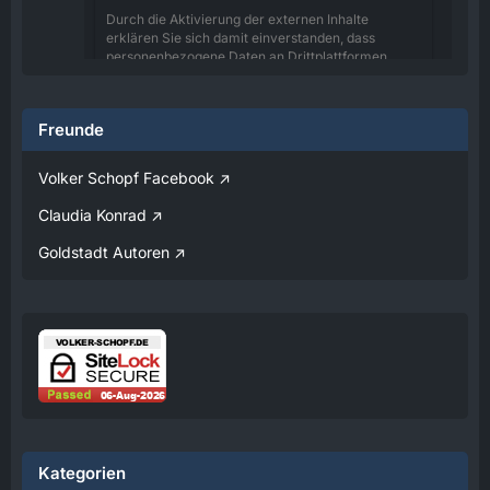
Durch die Aktivierung der externen Inhalte
erklären Sie sich damit einverstanden, dass
personenbezogene Daten an Drittplattformen
übermittelt werden. Mehr Informationen dazu
haben wir in unserer Datenschutzerklärung zur
Verfügung gestellt.
Freunde
08:25
Volker Schopf Facebook
Volker
Claudia Konrad
Jetzt Online!
Goldstadt Autoren
Externer Inhalt
www.youtube.com
Inhalte von externen Seiten werden ohne
Ihre Zustimmung nicht automatisch geladen
und angezeigt.
Alle externen Inhalte anzeigen
Durch die Aktivierung der externen Inhalte
erklären Sie sich damit einverstanden, dass
personenbezogene Daten an Drittplattformen
Kategorien
übermittelt werden. Mehr Informationen dazu
haben wir in unserer Datenschutzerklärung zur