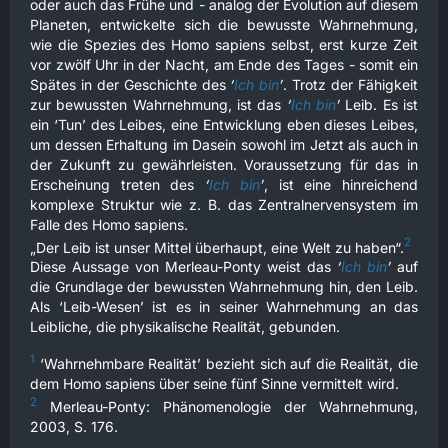
oder auch das Frühe und - analog der Evolution auf diesem
Planeten, entwickelte sich die bewusste Wahrnehmung,
wie die Spezies des Homo sapiens selbst, erst kurze Zeit
vor zwölf Uhr in der Nacht, am Ende des Tages - somit ein
Spätes in der Geschichte des
‘
Ich bin
’
. Trotz der Fähigkeit
zur bewussten Wahrnehmung, ist das
‘
Ich bin
’
Leib. Es ist
ein ‘Tun’ des Leibes, eine Entwicklung eben dieses Leibes,
um dessen Erhaltung im Dasein sowohl im Jetzt als auch in
der Zukunft zu gewährleisten. Voraussetzung für das in
Erscheinung treten des
‘
Ich bin
’
, ist eine hinreichend
komplexe Struktur wie z. B. das Zentralnervensystem im
Falle des Homo sapiens.
2
„Der Leib ist unser Mittel überhaupt, eine Welt zu haben“.
Diese Aussage von Merleau-Ponty weist das
‘
Ich bin
’
auf
die Grundlage der bewussten Wahrnehmung hin, den Leib.
Als ‘Leib-Wesen’ ist es in seiner Wahrnehmung an das
Leibliche, die physikalische Realität, gebunden.
1
‘Wahrnehmbare Realität’ bezieht sich auf die Realität, die
dem Homo sapiens über seine fünf Sinne vermittelt wird.
2
Merleau-Ponty: Phänomenologie der Wahrnehmung,
2003, S. 176.