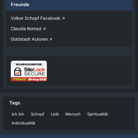
Freunde
08:25
Volker Schopf Facebook
Volker
Claudia Konrad
Jetzt Online!
Goldstadt Autoren
Externer Inhalt
www.youtube.com
Inhalte von externen Seiten werden ohne
Ihre Zustimmung nicht automatisch geladen
und angezeigt.
Alle externen Inhalte anzeigen
Durch die Aktivierung der externen Inhalte
erklären Sie sich damit einverstanden, dass
personenbezogene Daten an Drittplattformen
übermittelt werden. Mehr Informationen dazu
Tags
haben wir in unserer Datenschutzerklärung zur
Verfügung gestellt.
Ich bin
Schopf
Leib
Mensch
Spiritualität
14:43
Individualität
Volker