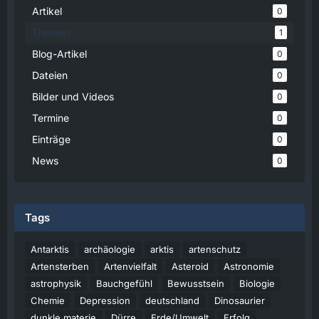
Artikel
0
Themen
1
Blog-Artikel
0
Dateien
0
Bilder und Videos
0
Termine
0
Einträge
0
News
0
Tags
Antarktis
archäologie
arktis
artenschutz
Artensterben
Artenvielfalt
Asteroid
Astronomie
astrophysik
Bauchgefühl
Bewusstsein
Biologie
Chemie
Depression
deutschland
Dinosaurier
dunkle materie
Dürre
Erde/Umwelt
Erfolg