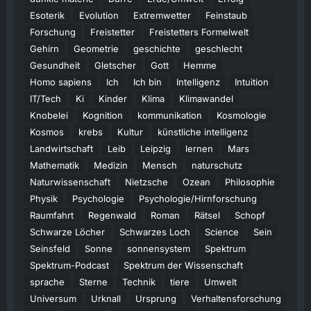
Esoterik
Evolution
Extremwetter
Feinstaub
Forschung
Freistetter
Freistetters Formelwelt
Gehirn
Geometrie
geschichte
geschlecht
Gesundheit
Gletscher
Gott
Hemme
Homo sapiens
Ich
Ich bin
Intelligenz
Intuition
IT/Tech
Ki
Kinder
Klima
Klimawandel
Knobelei
Kognition
kommunikation
Kosmologie
Kosmos
krebs
Kultur
künstliche intelligenz
Landwirtschaft
Leib
Leipzig
lernen
Mars
Mathematik
Medizin
Mensch
naturschutz
Naturwissenschaft
Nietzsche
Ozean
Philosophie
Physik
Psychologie
Psychologie/Hirnforschung
Raumfahrt
Regenwald
Roman
Rätsel
Schopf
Schwarze Löcher
Schwarzes Loch
Science
Sein
Seinsfeld
Sonne
sonnensystem
Spektrum
Spektrum-Podcast
Spektrum der Wissenschaft
sprache
Sterne
Technik
tiere
Umwelt
Universum
Urknall
Ursprung
Verhaltensforschung