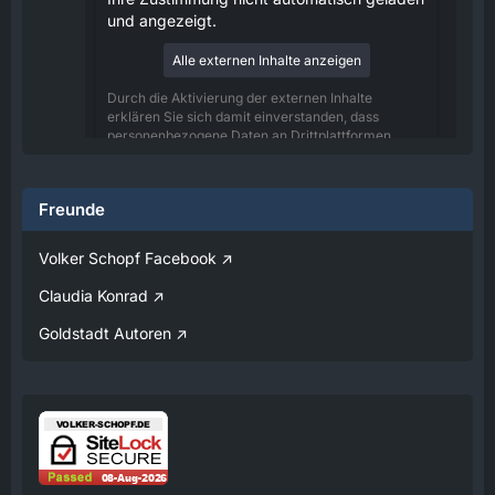
und angezeigt.
Alle externen Inhalte anzeigen
Durch die Aktivierung der externen Inhalte
erklären Sie sich damit einverstanden, dass
personenbezogene Daten an Drittplattformen
übermittelt werden. Mehr Informationen dazu
haben wir in unserer Datenschutzerklärung zur
Verfügung gestellt.
Freunde
08:25
Volker Schopf Facebook
Volker
Claudia Konrad
Jetzt Online!
Goldstadt Autoren
Externer Inhalt
www.youtube.com
Inhalte von externen Seiten werden ohne
Ihre Zustimmung nicht automatisch geladen
und angezeigt.
Alle externen Inhalte anzeigen