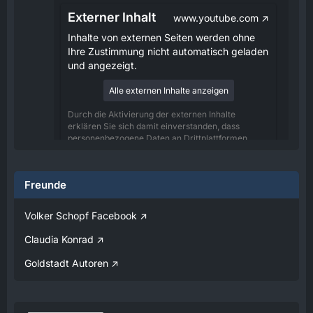
Externer Inhalt
www.youtube.com
Inhalte von externen Seiten werden ohne
Ihre Zustimmung nicht automatisch geladen
und angezeigt.
Alle externen Inhalte anzeigen
Durch die Aktivierung der externen Inhalte
erklären Sie sich damit einverstanden, dass
personenbezogene Daten an Drittplattformen
übermittelt werden. Mehr Informationen dazu
haben wir in unserer Datenschutzerklärung zur
Verfügung gestellt.
Freunde
08:25
Volker Schopf Facebook
Volker
Claudia Konrad
Jetzt Online!
Goldstadt Autoren
Externer Inhalt
www.youtube.com
Inhalte von externen Seiten werden ohne
Ihre Zustimmung nicht automatisch geladen