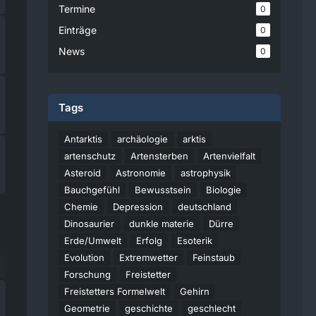
Termine
0
Einträge
0
News
0
Tags
Antarktis
archäologie
arktis
artenschutz
Artensterben
Artenvielfalt
Asteroid
Astronomie
astrophysik
Bauchgefühl
Bewusstsein
Biologie
Chemie
Depression
deutschland
Dinosaurier
dunkle materie
Dürre
Erde/Umwelt
Erfolg
Esoterik
Evolution
Extremwetter
Feinstaub
Forschung
Freistetter
Freistetters Formelwelt
Gehirn
Geometrie
geschichte
geschlecht