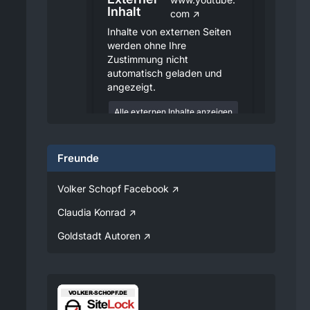
Inhalt
com
Inhalte von externen Seiten
werden ohne Ihre
Zustimmung nicht
automatisch geladen und
angezeigt.
Alle externen Inhalte anzeigen
Durch die Aktivierung der
externen Inhalte erklären Sie sich
Freunde
damit einverstanden, dass
personenbezogene Daten an
Drittplattformen übermittelt
Volker Schopf Facebook
werden. Mehr Informationen
dazu haben wir in unserer
Claudia Konrad
Datenschutzerklärung zur
Verfügung gestellt.
Goldstadt Autoren
08:25
Volker
Jetzt Online!