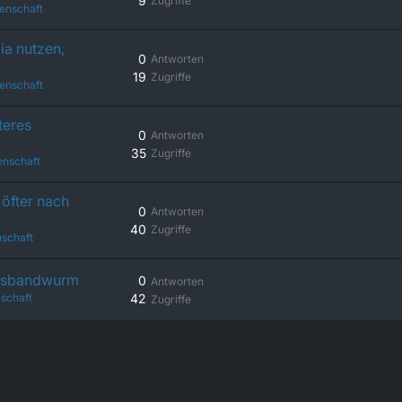
9
Zugriffe
enschaft
ia nutzen,
0
Antworten
19
Zugriffe
enschaft
teres
0
Antworten
35
Zugriffe
enschaft
öfter nach
0
Antworten
40
Zugriffe
schaft
chsbandwurm
0
Antworten
schaft
42
Zugriffe