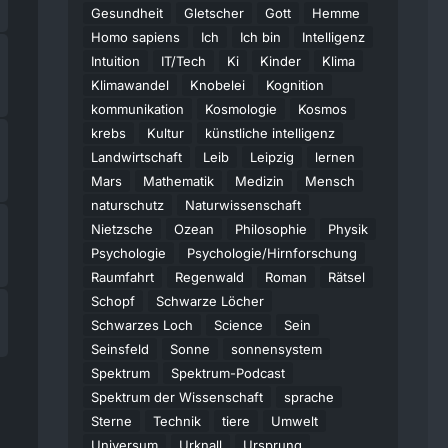
Gesundheit
Gletscher
Gott
Hemme
Homo sapiens
Ich
Ich bin
Intelligenz
Intuition
IT/Tech
Ki
Kinder
Klima
Klimawandel
Knobelei
Kognition
kommunikation
Kosmologie
Kosmos
krebs
Kultur
künstliche intelligenz
Landwirtschaft
Leib
Leipzig
lernen
Mars
Mathematik
Medizin
Mensch
naturschutz
Naturwissenschaft
Nietzsche
Ozean
Philosophie
Physik
Psychologie
Psychologie/Hirnforschung
Raumfahrt
Regenwald
Roman
Rätsel
Schopf
Schwarze Löcher
Schwarzes Loch
Science
Sein
Seinsfeld
Sonne
sonnensystem
Spektrum
Spektrum-Podcast
Spektrum der Wissenschaft
sprache
Sterne
Technik
tiere
Umwelt
Universum
Urknall
Ursprung