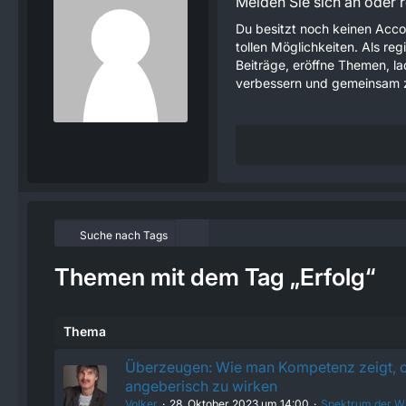
Melden Sie sich an oder re
Du besitzt noch keinen Acco
tollen Möglichkeiten. Als re
Beiträge, eröffne Themen, lad
verbessern und gemeinsam z
Suche nach Tags
Themen mit dem Tag „Erfolg“
Thema
Überzeugen: Wie man Kompetenz zeigt, 
angeberisch zu wirken
Volker
28. Oktober 2023 um 14:00
Spektrum der W