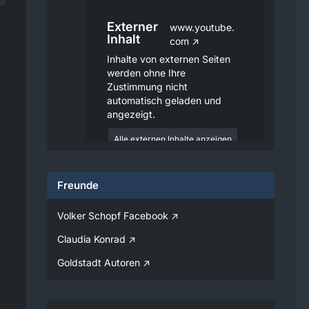
Externer
www.youtube.
Inhalt
com
Inhalte von externen Seiten
werden ohne Ihre
Zustimmung nicht
automatisch geladen und
angezeigt.
Alle externen Inhalte anzeigen
Durch die Aktivierung der
externen Inhalte erklären Sie sich
Freunde
damit einverstanden, dass
personenbezogene Daten an
Drittplattformen übermittelt
Volker Schopf Facebook
werden. Mehr Informationen
dazu haben wir in unserer
Claudia Konrad
Datenschutzerklärung zur
Verfügung gestellt.
Goldstadt Autoren
08:25