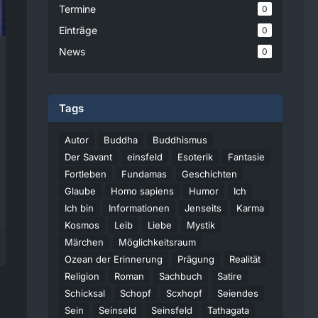
Termine
0
Einträge
0
News
0
Tags
Autor
Buddha
Buddhismus
Der Savant
einsfeld
Esoterik
Fantasie
Fortleben
Fundamas
Geschichten
Glaube
Homo sapiens
Humor
Ich
Ich bin
Informationen
Jenseits
Karma
Kosmos
Leib
Liebe
Mystik
Märchen
Möglichkeitsraum
Ozean der Erinnerung
Prägung
Realität
Religion
Roman
Sachbuch
Satire
Schicksal
Schopf
Scxhopf
Seiendes
Sein
Seinseld
Seinsfeld
Tathagata