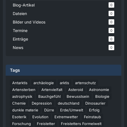
Blog-Artikel
0
Dateien
0
Bilder und Videos
0
Termine
0
Einträge
0
News
0
Tags
Antarktis
archäologie
arktis
artenschutz
Artensterben
Artenvielfalt
Asteroid
Astronomie
astrophysik
Bauchgefühl
Bewusstsein
Biologie
Chemie
Depression
deutschland
Dinosaurier
dunkle materie
Dürre
Erde/Umwelt
Erfolg
Esoterik
Evolution
Extremwetter
Feinstaub
Forschung
Freistetter
Freistetters Formelwelt