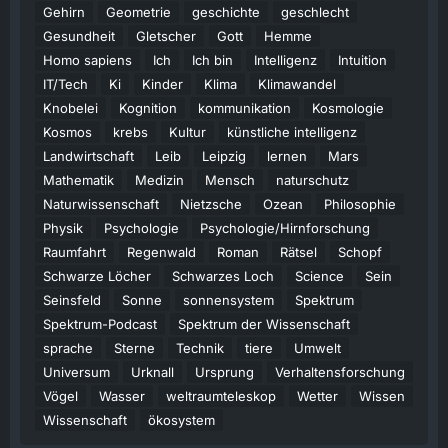
Gehirn
Geometrie
geschichte
geschlecht
Gesundheit
Gletscher
Gott
Hemme
Homo sapiens
Ich
Ich bin
Intelligenz
Intuition
IT/Tech
Ki
Kinder
Klima
Klimawandel
Knobelei
Kognition
kommunikation
Kosmologie
Kosmos
krebs
Kultur
künstliche intelligenz
Landwirtschaft
Leib
Leipzig
lernen
Mars
Mathematik
Medizin
Mensch
naturschutz
Naturwissenschaft
Nietzsche
Ozean
Philosophie
Physik
Psychologie
Psychologie/Hirnforschung
Raumfahrt
Regenwald
Roman
Rätsel
Schopf
Schwarze Löcher
Schwarzes Loch
Science
Sein
Seinsfeld
Sonne
sonnensystem
Spektrum
Spektrum-Podcast
Spektrum der Wissenschaft
sprache
Sterne
Technik
tiere
Umwelt
Universum
Urknall
Ursprung
Verhaltensforschung
Vögel
Wasser
weltraumteleskop
Wetter
Wissen
Wissenschaft
ökosystem