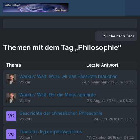
Suche nach Tags
Themen mit dem Tag „Philosophie“
Thema
Letzte Antwort
Warkus' Welt: Wozu wir das Hässliche brauchen
Volker
29. November 2025 um 12:00
Warkus' Welt: Der die Moral sprengte
Volker
23. August 2025 um 08:00
Geschichte der chinesischen Philosophie
Volker1
24. Juni 2016 um 12:58
Tractatus logico-philosophicus
Volker1
17. Oktober 2015 um 06:22