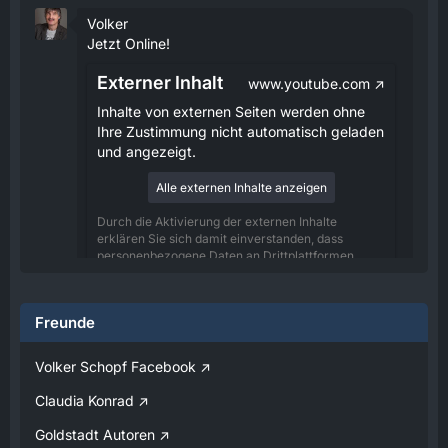
Volker
Jetzt Online!
Externer Inhalt
www.youtube.com
Inhalte von externen Seiten werden ohne
Ihre Zustimmung nicht automatisch geladen
und angezeigt.
Alle externen Inhalte anzeigen
Durch die Aktivierung der externen Inhalte
erklären Sie sich damit einverstanden, dass
personenbezogene Daten an Drittplattformen
übermittelt werden. Mehr Informationen dazu
haben wir in unserer Datenschutzerklärung zur
Verfügung gestellt.
Freunde
08:25
Volker Schopf Facebook
Volker
Claudia Konrad
Jetzt Online!
Goldstadt Autoren
Externer Inhalt
www.youtube.com