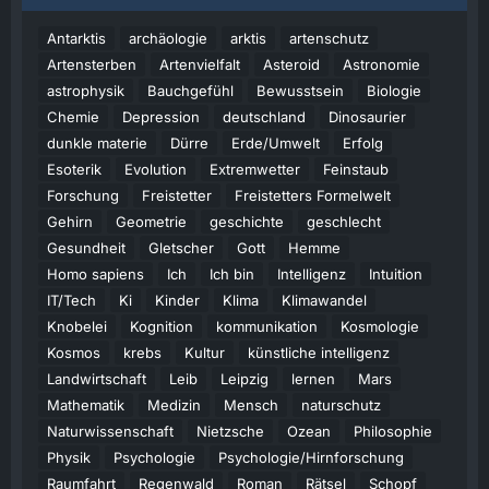
Antarktis
archäologie
arktis
artenschutz
Artensterben
Artenvielfalt
Asteroid
Astronomie
astrophysik
Bauchgefühl
Bewusstsein
Biologie
Chemie
Depression
deutschland
Dinosaurier
dunkle materie
Dürre
Erde/Umwelt
Erfolg
Esoterik
Evolution
Extremwetter
Feinstaub
Forschung
Freistetter
Freistetters Formelwelt
Gehirn
Geometrie
geschichte
geschlecht
Gesundheit
Gletscher
Gott
Hemme
Homo sapiens
Ich
Ich bin
Intelligenz
Intuition
IT/Tech
Ki
Kinder
Klima
Klimawandel
Knobelei
Kognition
kommunikation
Kosmologie
Kosmos
krebs
Kultur
künstliche intelligenz
Landwirtschaft
Leib
Leipzig
lernen
Mars
Mathematik
Medizin
Mensch
naturschutz
Naturwissenschaft
Nietzsche
Ozean
Philosophie
Physik
Psychologie
Psychologie/Hirnforschung
Raumfahrt
Regenwald
Roman
Rätsel
Schopf