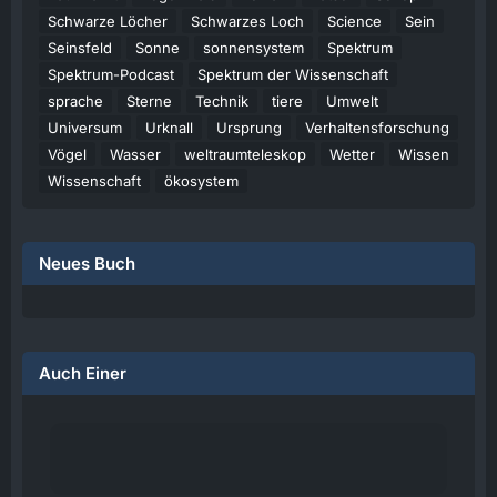
Schwarze Löcher
Schwarzes Loch
Science
Sein
Seinsfeld
Sonne
sonnensystem
Spektrum
Spektrum-Podcast
Spektrum der Wissenschaft
sprache
Sterne
Technik
tiere
Umwelt
Universum
Urknall
Ursprung
Verhaltensforschung
Vögel
Wasser
weltraumteleskop
Wetter
Wissen
Wissenschaft
ökosystem
Neues Buch
Auch Einer