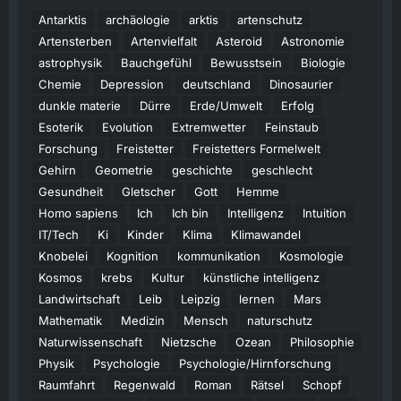
Antarktis
archäologie
arktis
artenschutz
Artensterben
Artenvielfalt
Asteroid
Astronomie
astrophysik
Bauchgefühl
Bewusstsein
Biologie
Chemie
Depression
deutschland
Dinosaurier
dunkle materie
Dürre
Erde/Umwelt
Erfolg
Esoterik
Evolution
Extremwetter
Feinstaub
Forschung
Freistetter
Freistetters Formelwelt
Gehirn
Geometrie
geschichte
geschlecht
Gesundheit
Gletscher
Gott
Hemme
Homo sapiens
Ich
Ich bin
Intelligenz
Intuition
IT/Tech
Ki
Kinder
Klima
Klimawandel
Knobelei
Kognition
kommunikation
Kosmologie
Kosmos
krebs
Kultur
künstliche intelligenz
Landwirtschaft
Leib
Leipzig
lernen
Mars
Mathematik
Medizin
Mensch
naturschutz
Naturwissenschaft
Nietzsche
Ozean
Philosophie
Physik
Psychologie
Psychologie/Hirnforschung
Raumfahrt
Regenwald
Roman
Rätsel
Schopf