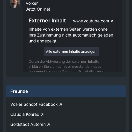
Volker
Jetzt Online!
Externer Inhalt
www.youtube.com
Inhalte von externen Seiten werden ohne
Ihre Zustimmung nicht automatisch geladen
und angezeigt.
Alle externen Inhalte anzeigen
Durch die Aktivierung der externen Inhalte
erklären Sie sich damit einverstanden, dass
personenbezogene Daten an Drittplattformen
übermittelt werden. Mehr Informationen dazu
haben wir in unserer Datenschutzerklärung zur
Verfügung gestellt.
Freunde
08:25
Volker Schopf Facebook
Volker
Claudia Konrad
Jetzt Online!
Goldstadt Autoren
Externer Inhalt
www.youtube.com