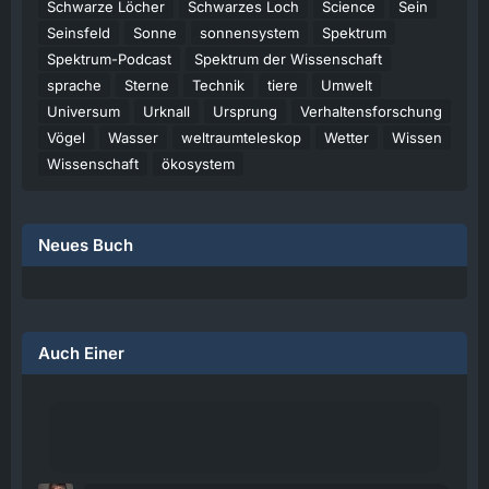
Schwarze Löcher
Schwarzes Loch
Science
Sein
Seinsfeld
Sonne
sonnensystem
Spektrum
Spektrum-Podcast
Spektrum der Wissenschaft
sprache
Sterne
Technik
tiere
Umwelt
Universum
Urknall
Ursprung
Verhaltensforschung
Vögel
Wasser
weltraumteleskop
Wetter
Wissen
Wissenschaft
ökosystem
Neues Buch
Auch Einer