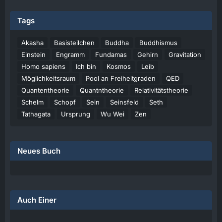
Tags
Akasha
Basisteilchen
Buddha
Buddhismus
Einstein
Engramm
Fundamas
Gehirn
Gravitation
Homo sapiens
Ich bin
Kosmos
Leib
Möglichkeitsraum
Pool an Freiheitgraden
QED
Quantentheorie
Quantntheorie
Relativitätstheorie
Schelm
Schopf
Sein
Seinsfeld
Seth
Tathagata
Ursprung
Wu Wei
Zen
Neues Buch
Auch Einer