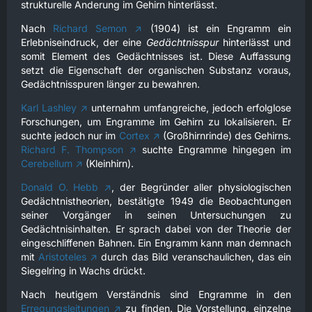
strukturelle Änderung im Gehirn hinterlässt.
Nach
Richard Semon
(1904) ist ein Engramm ein
Erlebniseindruck, der eine
Gedächtnisspur
hinterlässt und
somit Element des Gedächtnisses ist. Diese Auffassung
setzt die Eigenschaft der organischen Substanz voraus,
Gedächtnisspuren länger zu bewahren.
Karl Lashley
unternahm umfangreiche, jedoch erfolglose
Forschungen, um Engramme im Gehirn zu lokalisieren. Er
suchte jedoch nur im
Cortex
(Großhirnrinde) des Gehirns.
Richard F. Thompson
suchte Engramme hingegen im
Cerebellum
(Kleinhirn).
Donald O. Hebb
, der Begründer aller physiologischen
Gedächtnistheorien, bestätigte 1949 die Beobachtungen
seiner Vorgänger in seinen Untersuchungen zu
Gedächtnisinhalten. Er sprach dabei von der Theorie der
eingeschliffenen Bahnen. Ein Engramm kann man demnach
mit
Aristoteles
durch das Bild veranschaulichen, das ein
Siegelring in Wachs drückt.
Nach heutigem Verständnis sind Engramme in den
Erregungsleitungen
zu finden. Die Vorstellung, einzelne