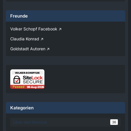
übermittelt werden. Mehr Informationen dazu
haben wir in unserer Datenschutzerklärung zur
Verfügung gestellt.
Freunde
08:25
Volker Schopf Facebook
Volker
Claudia Konrad
Jetzt Online!
Goldstadt Autoren
Externer Inhalt
www.youtube.com
Inhalte von externen Seiten werden ohne
Ihre Zustimmung nicht automatisch geladen
und angezeigt.
Alle externen Inhalte anzeigen
Durch die Aktivierung der externen Inhalte
erklären Sie sich damit einverstanden, dass
personenbezogene Daten an Drittplattformen
Kategorien
übermittelt werden. Mehr Informationen dazu
haben wir in unserer Datenschutzerklärung zur
Verfügung gestellt.
Über den Kosmos
36
14:43