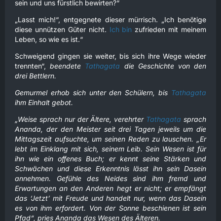
sein und uns fürstlich bewirten?“
„Lasst mich!“, entgegnete dieser mürrisch. „Ich benötige
diese unnützen Güter nicht.
Ich bin
zufrieden mit meinem
Leben, so wie es ist.“
Schweigend gingen sie weiter, bis sich ihre Wege wieder
trennten“,
beendete
Tathagata
die Geschichte von den
drei Bettlern.
Gemurmel erhob sich unter den Schülern, bis
Tathagata
ihm Einhalt gebot.
„Weise sprach nur der Ältere, verehrter
Tathagata
sprach
Ananda, der den Meister seit drei Tagen jeweils um die
Mittagszeit aufsuchte, um seinen Reden zu lauschen. „Er
lebt im Einklang mit sich, seinem Leib. Sein Wesen ist für
ihn wie ein offenes Buch; er kennt seine Stärken und
Schwächen und diese Erkenntnis lässt ihn sein Dasein
annehmen. Gefühle des Neides sind ihm fremd und
Erwartungen an den Anderen hegt er nicht; er empfängt
das ‘Jetzt’ mit Freude und handelt nur, wenn das Dasein
es von ihm erfordert. Von der Sonne beschienen ist sein
Pfad“, pries Ananda das Wesen des Älteren.