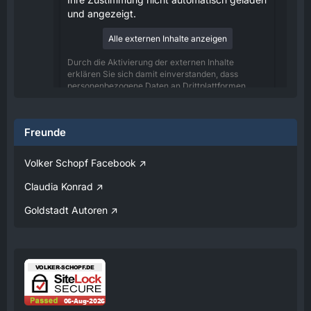
und angezeigt.
Alle externen Inhalte anzeigen
Durch die Aktivierung der externen Inhalte
erklären Sie sich damit einverstanden, dass
personenbezogene Daten an Drittplattformen
übermittelt werden. Mehr Informationen dazu
haben wir in unserer Datenschutzerklärung zur
Verfügung gestellt.
Freunde
08:25
Volker Schopf Facebook
Volker
Claudia Konrad
Jetzt Online!
Goldstadt Autoren
Externer Inhalt
www.youtube.com
Inhalte von externen Seiten werden ohne
Ihre Zustimmung nicht automatisch geladen
und angezeigt.
Alle externen Inhalte anzeigen