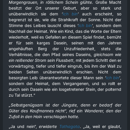
Morgengrauen, in rötlichem Schein glühte.
Große Macht
besitzt der Ort unserer Geburt, aber so stark und
unüberwindlich sie dem
‘
Ich bin
’
auch erscheint, so
begrenzt ist sie, wie die Strahlkraft der Sonne. Nicht der
Stimme des Leibes lauscht dieses
‘
Ich bin
’
, sondern dem
Nachhall der Heimat. Wie ein Kind, das die Worte der Eltern
wiederholt, weil es Gefallen an diesem Spiel findet, bemüht
er für sein karges Dasein, seinen mit den Jahren
angehäuften Berg der Unzufriedenheit, stets die
Verhältnisse, die den Pfad seines Daseins,
gleichsam wie
ein reißender Strom sein Flussbett
, mit jedem Schritt den er
vorwärtsging, tiefer und tiefer eingrub, bis ihm der Wall zu
beiden Seiten unüberwindlich erschien. Nicht dem
besorgten Leib überantwortete dieser Mann sein
‘
Ich bin
’
,
sondern der Heimat, dem Vergangenen, und so rollt er
durch sein Dasein wie ein losgetretener Stein, der polternd
zu Tal stürzt.“
„Selbstgenügsam ist der Jüngste, denn er bedarf der
Güter des Kaufmannes nicht“, rief ein Wanderer, den der
Zufall in den Hain verschlagen hatte.
„Ja und nein“,
erwiderte
Tathagata
. „Ja, weil er glaubt,