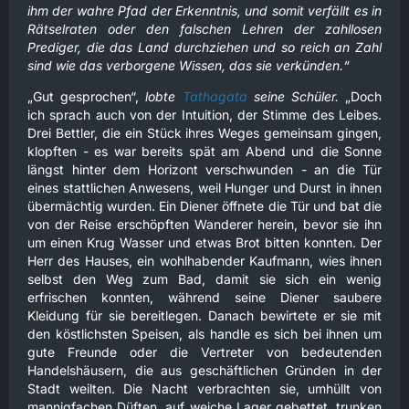
ihm der wahre Pfad der Erkenntnis, und somit verfällt es in
Rätselraten oder den falschen Lehren der zahllosen
Prediger, die das Land durchziehen und so reich an Zahl
sind wie das verborgene Wissen, das sie verkünden.“
„Gut gesprochen“,
lobte
Tathagata
seine Schüler.
„Doch
ich sprach auch von der Intuition, der Stimme des Leibes.
Drei Bettler, die ein Stück ihres Weges gemeinsam gingen,
klopften - es war bereits spät am Abend und die Sonne
längst hinter dem Horizont verschwunden - an die Tür
eines stattlichen Anwesens, weil Hunger und Durst in ihnen
übermächtig wurden. Ein Diener öffnete die Tür und bat die
von der Reise erschöpften Wanderer herein, bevor sie ihn
um einen Krug Wasser und etwas Brot bitten konnten. Der
Herr des Hauses, ein wohlhabender Kaufmann, wies ihnen
selbst den Weg zum Bad, damit sie sich ein wenig
erfrischen konnten, während seine Diener saubere
Kleidung für sie bereitlegen. Danach bewirtete er sie mit
den köstlichsten Speisen, als handle es sich bei ihnen um
gute Freunde oder die Vertreter von bedeutenden
Handelshäusern, die aus geschäftlichen Gründen in der
Stadt weilten. Die Nacht verbrachten sie, umhüllt von
mannigfachen Düften, auf weiche Lager gebettet, trunken