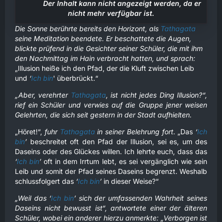
Der Inhalt kann nicht angezeigt werden, da er
nicht mehr verfügbar ist.
Die Sonne berührte bereits den Horizont, als
Tathagata
seine Meditation beendete. Er beschattete die Augen,
blickte prüfend in die Gesichter seiner Schüler, die mit ihm
den Nachmittag im Hain verbracht hatten, und sprach:
„Illusion heiße ich den Pfad, der die Kluft zwischen Leib
und
‘
Ich bin
' überbrückt.“
„Aber, verehrter
Tathagata
, ist nicht jedes Ding Illusion?“,
rief ein Schüler und verwies auf die Gruppe jener weisen
Gelehrten, die sich seit gestern in der Stadt aufhielten.
„Höret!“,
fuhr
Tathagata
in seiner Belehrung fort.
„Das
‘
Ich
bin
’
beschreitet oft den Pfad der Illusion, sei es, um des
Daseins oder des Glückes willen. Ich lehrte euch, dass das
‘
Ich bin
’
oft in dem Irrtum lebt, es sei vergänglich wie sein
Leib und somit der Pfad seines Daseins begrenzt. Weshalb
schlussfolgert das
‘
Ich bin
’
in dieser Weise?“
„Weil das ‘
Ich bin
’ sich der umfassenden Wahrheit seines
Daseins nicht bewusst ist“, antwortete einer der älteren
Schüler, wobei ein anderer hierzu anmerkte: „Verborgen ist