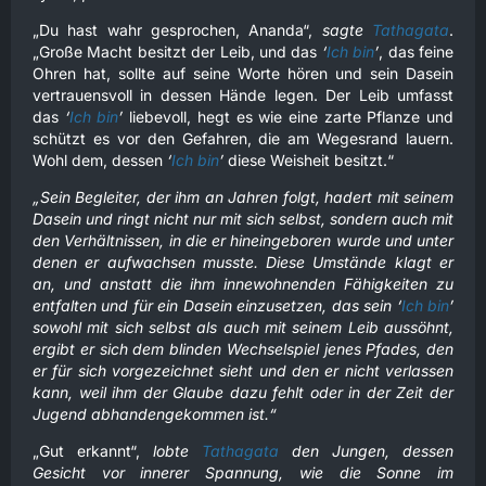
„Du hast wahr gesprochen, Ananda“,
sagte
Tathagata
.
„Große Macht besitzt der Leib, und das
‘
Ich bin
’
, das feine
Ohren hat, sollte auf seine Worte hören und sein Dasein
vertrauensvoll in dessen Hände legen. Der Leib umfasst
das
‘
Ich bin
’
liebevoll, hegt es wie eine zarte Pflanze und
schützt es vor den Gefahren, die am Wegesrand lauern.
Wohl dem, dessen
‘
Ich bin
’
diese Weisheit besitzt.“
„Sein Begleiter, der ihm an Jahren folgt, hadert mit seinem
Dasein und ringt nicht nur mit sich selbst, sondern auch mit
den Verhältnissen, in die er hineingeboren wurde und unter
denen er aufwachsen musste. Diese Umstände klagt er
an, und anstatt die ihm innewohnenden Fähigkeiten zu
entfalten und für ein Dasein einzusetzen, das sein ‘
Ich bin
’
sowohl mit sich selbst als auch mit seinem Leib aussöhnt,
ergibt er sich dem blinden Wechselspiel jenes Pfades, den
er für sich vorgezeichnet sieht und den er nicht verlassen
kann, weil ihm der Glaube dazu fehlt oder in der Zeit der
Jugend abhandengekommen ist.“
„Gut erkannt“,
lobte
Tathagata
den Jungen, dessen
Gesicht vor innerer Spannung, wie die Sonne im