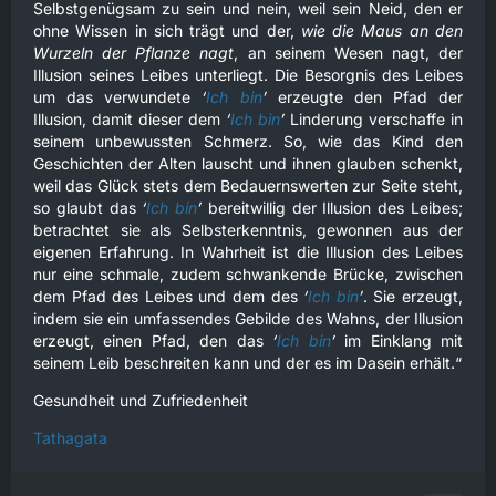
Selbstgenügsam zu sein und nein, weil sein Neid, den er
ohne Wissen in sich trägt und der,
wie die Maus an den
Wurzeln der Pflanze nagt
, an seinem Wesen nagt, der
Illusion seines Leibes unterliegt. Die Besorgnis des Leibes
um das verwundete
‘
Ich bin
’
erzeugte den Pfad der
Illusion, damit dieser dem
‘
Ich bin
’
Linderung verschaffe in
seinem unbewussten Schmerz. So, wie das Kind den
Geschichten der Alten lauscht und ihnen glauben schenkt,
weil das Glück stets dem Bedauernswerten zur Seite steht,
so glaubt das
‘
Ich bin
’
bereitwillig der Illusion des Leibes;
betrachtet sie als Selbsterkenntnis, gewonnen aus der
eigenen Erfahrung. In Wahrheit ist die Illusion des Leibes
nur eine schmale, zudem schwankende Brücke, zwischen
dem Pfad des Leibes und dem des
‘
Ich bin
’
. Sie erzeugt,
indem sie ein umfassendes Gebilde des Wahns, der Illusion
erzeugt, einen Pfad, den das
‘
Ich bin
’
im Einklang mit
seinem Leib beschreiten kann und der es im Dasein erhält.“
Gesundheit und Zufriedenheit
Tathagata