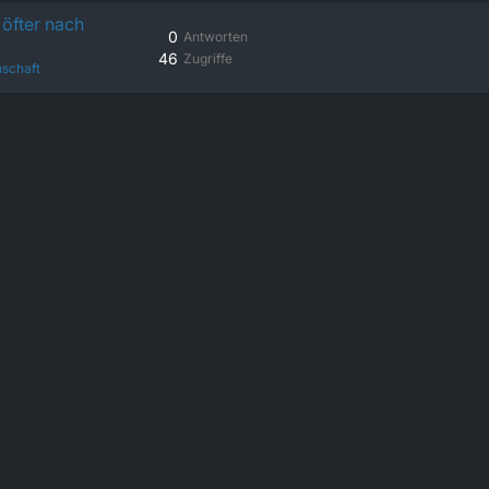
öfter nach
0
Antworten
46
Zugriffe
schaft