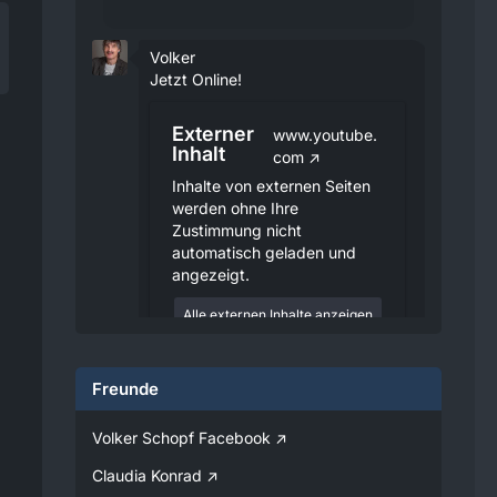
Volker
Jetzt Online!
Externer
www.youtube.
Inhalt
com
Inhalte von externen Seiten
werden ohne Ihre
Zustimmung nicht
automatisch geladen und
angezeigt.
Alle externen Inhalte anzeigen
Durch die Aktivierung der
externen Inhalte erklären Sie sich
Freunde
damit einverstanden, dass
personenbezogene Daten an
Drittplattformen übermittelt
Volker Schopf Facebook
werden. Mehr Informationen
dazu haben wir in unserer
Claudia Konrad
Datenschutzerklärung zur