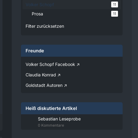
Verfügung gestellt.
Volker Schopf
11
Prosa
11
08:25
Filter zurücksetzen
Volker
Jetzt Online!
Freunde
Externer
www.youtube.
Inhalt
com
Volker Schopf Facebook
Inhalte von externen Seiten
werden ohne Ihre
Claudia Konrad
Zustimmung nicht
automatisch geladen und
Goldstadt Autoren
angezeigt.
Alle externen Inhalte anzeigen
Heiß diskutierte Artikel
Durch die Aktivierung der
externen Inhalte erklären Sie sich
Sebastian Leseprobe
damit einverstanden, dass
0 Kommentare
personenbezogene Daten an
Drittplattformen übermittelt