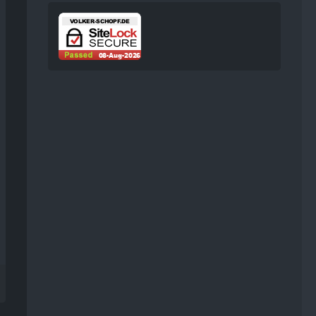
werden. Mehr Informationen
dazu haben wir in unserer
Datenschutzerklärung zur
Verfügung gestellt.
14:43
Volker
Jetzt Online!
Externer
www.youtube.
Inhalt
com
Inhalte von externen Seiten
werden ohne Ihre
Zustimmung nicht
automatisch geladen und
angezeigt.
Alle externen Inhalte anzeigen
Durch die Aktivierung der
externen Inhalte erklären Sie sich
damit einverstanden, dass