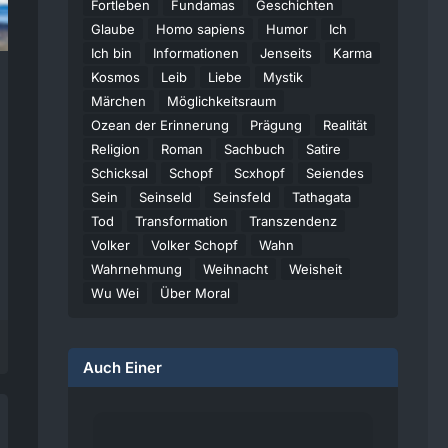
Fortleben
Fundamas
Geschichten
Glaube
Homo sapiens
Humor
Ich
Ich bin
Informationen
Jenseits
Karma
Kosmos
Leib
Liebe
Mystik
Märchen
Möglichkeitsraum
Ozean der Erinnerung
Prägung
Realität
Religion
Roman
Sachbuch
Satire
Schicksal
Schopf
Scxhopf
Seiendes
Sein
Seinseld
Seinsfeld
Tathagata
Tod
Transformation
Transzendenz
Volker
Volker Schopf
Wahn
Wahrnehmung
Weihnacht
Weisheit
Wu Wei
Über Moral
Auch Einer