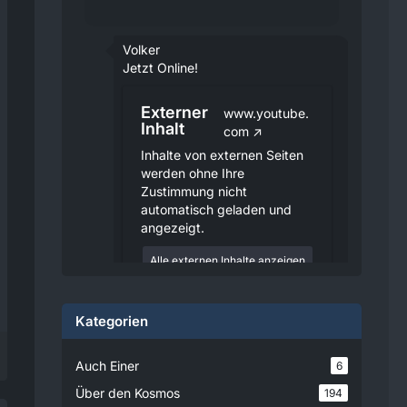
Volker
Jetzt Online!
Externer
www.youtube.
Inhalt
com
Inhalte von externen Seiten
werden ohne Ihre
Zustimmung nicht
automatisch geladen und
angezeigt.
Alle externen Inhalte anzeigen
Durch die Aktivierung der
externen Inhalte erklären Sie sich
Kategorien
damit einverstanden, dass
personenbezogene Daten an
Drittplattformen übermittelt
Auch Einer
6
werden. Mehr Informationen
dazu haben wir in unserer
Über den Kosmos
194
Datenschutzerklärung zur