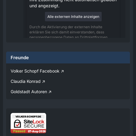
und angezeigt.
Alle externen Inhalte anzeigen
Durch die Aktivierung der externen Inhalte
erklären Sie sich damit einverstanden, dass
personenbezogene Daten an Drittplattformen
übermittelt werden. Mehr Informationen dazu
haben wir in unserer Datenschutzerklärung zur
Verfügung gestellt.
Freunde
08:25
Volker Schopf Facebook
Volker
Claudia Konrad
Jetzt Online!
Goldstadt Autoren
Externer Inhalt
www.youtube.com
Inhalte von externen Seiten werden ohne
Ihre Zustimmung nicht automatisch geladen
und angezeigt.
Alle externen Inhalte anzeigen