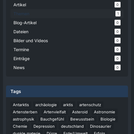
Artikel
0
Themen
1
Blog-Artikel
0
Dateien
0
Bilder und Videos
0
Termine
0
Einträge
0
News
0
Tags
Antarktis
archäologie
arktis
artenschutz
Artensterben
Artenvielfalt
Asteroid
Astronomie
astrophysik
Bauchgefühl
Bewusstsein
Biologie
Chemie
Depression
deutschland
Dinosaurier
dunkle materie
Dürre
Erde/Umwelt
Erfolg