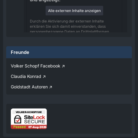
Alle externen Inhalte anzeigen
Durch die Aktivierung der externen Inhalte
erklären Sie sich damit einverstanden, dass
personenbezogene Daten an Drittplattformen
übermittelt werden. Mehr Informationen dazu
haben wir in unserer Datenschutzerklärung zur
Verfügung gestellt.
Freunde
08:25
Volker Schopf Facebook
Volker
Claudia Konrad
Jetzt Online!
Goldstadt Autoren
Externer Inhalt
www.youtube.com
Inhalte von externen Seiten werden ohne
Ihre Zustimmung nicht automatisch geladen
und angezeigt.
Alle externen Inhalte anzeigen
Durch die Aktivierung der externen Inhalte
erklären Sie sich damit einverstanden, dass