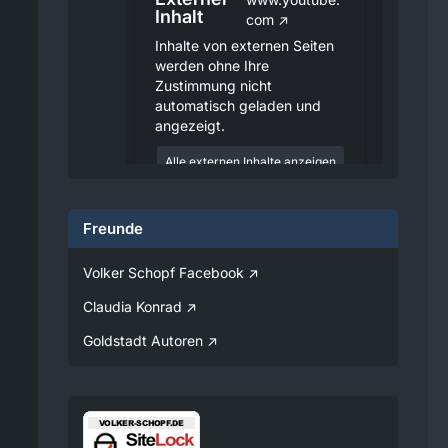
Inhalt
com
Inhalte von externen Seiten
werden ohne Ihre
Zustimmung nicht
automatisch geladen und
angezeigt.
Alle externen Inhalte anzeigen
Durch die Aktivierung der
externen Inhalte erklären Sie sich
Freunde
damit einverstanden, dass
personenbezogene Daten an
Drittplattformen übermittelt
Volker Schopf Facebook
werden. Mehr Informationen
dazu haben wir in unserer
Claudia Konrad
Datenschutzerklärung zur
Verfügung gestellt.
Goldstadt Autoren
08:25
Volker
Jetzt Online!