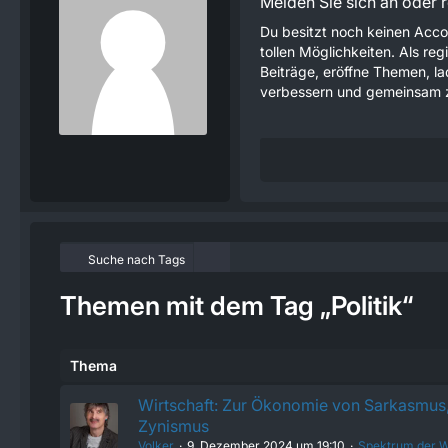
Melden Sie sich an oder re
Du besitzt noch keinen Acco
tollen Möglichkeiten. Als re
Beiträge, eröffne Themen, lad
verbessern und gemeinsam z
Suche nach Tags
Themen mit dem Tag „Politik“
Thema
Wirtschaft: Zur Ökonomie von Sarkasmus,
Zynismus
Volker
9. Dezember 2024 um 19:10
Spektrum der W