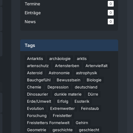
Termine
0
Einträge
0
News
0
Tags
Antarktis
archäologie
arktis
artenschutz
Artensterben
Artenvielfalt
Asteroid
Astronomie
astrophysik
Bauchgefühl
Bewusstsein
Biologie
Chemie
Depression
deutschland
Dinosaurier
dunkle materie
Dürre
Erde/Umwelt
Erfolg
Esoterik
Evolution
Extremwetter
Feinstaub
Forschung
Freistetter
Freistetters Formelwelt
Gehirn
Geometrie
geschichte
geschlecht