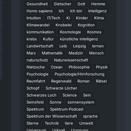
Gesundheit
Gletscher
Gott
Hemme
Homo sapiens
Ich
Ich bin
Intelligenz
Intuition
IT/Tech
Ki
Kinder
Klima
Klimawandel
Knobelei
Kognition
kommunikation
Kosmologie
Kosmos
krebs
Kultur
künstliche intelligenz
Landwirtschaft
Leib
Leipzig
lernen
Mars
Mathematik
Medizin
Mensch
naturschutz
Naturwissenschaft
Nietzsche
Ozean
Philosophie
Physik
Psychologie
Psychologie/Hirnforschung
Raumfahrt
Regenwald
Roman
Rätsel
Schopf
Schwarze Löcher
Schwarzes Loch
Science
Sein
Seinsfeld
Sonne
sonnensystem
Spektrum
Spektrum-Podcast
Spektrum der Wissenschaft
sprache
Sterne
Technik
tiere
Umwelt
Universum
Urknall
Ursprung