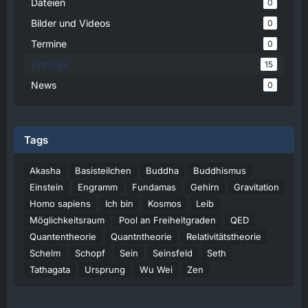
Dateien
0
Bilder und Videos
0
Termine
0
Einträge
15
News
0
Tags
Akasha
Basisteilchen
Buddha
Buddhismus
Einstein
Engramm
Fundamas
Gehirn
Gravitation
Homo sapiens
Ich bin
Kosmos
Leib
Möglichkeitsraum
Pool an Freiheitgraden
QED
Quantentheorie
Quantntheorie
Relativitätstheorie
Schelm
Schopf
Sein
Seinsfeld
Seth
Tathagata
Ursprung
Wu Wei
Zen