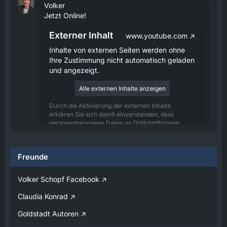
Volker
Jetzt Online!
Externer Inhalt
www.youtube.com
Inhalte von externen Seiten werden ohne
Ihre Zustimmung nicht automatisch geladen
und angezeigt.
Alle externen Inhalte anzeigen
Durch die Aktivierung der externen Inhalte
erklären Sie sich damit einverstanden, dass
personenbezogene Daten an Drittplattformen
übermittelt werden. Mehr Informationen dazu
haben wir in unserer Datenschutzerklärung zur
Verfügung gestellt.
Freunde
08:25
Volker Schopf Facebook
Volker
Claudia Konrad
Jetzt Online!
Goldstadt Autoren
Externer Inhalt
www.youtube.com