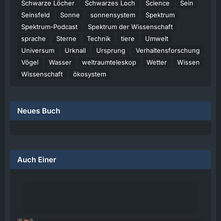
Schwarze Löcher
Schwarzes Loch
Science
Sein
Seinsfeld
Sonne
sonnensystem
Spektrum
Spektrum-Podcast
Spektrum der Wissenschaft
sprache
Sterne
Technik
tiere
Umwelt
Universum
Urknall
Ursprung
Verhaltensforschung
Vögel
Wasser
weltraumteleskop
Wetter
Wissen
Wissenschaft
ökosystem
Neues Buch
Auch Einer