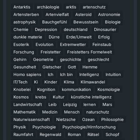
Antarktis
archäologie
arktis
artenschutz
Artensterben
Artenvielfalt
Asteroid
Astronomie
astrophysik
Bauchgefühl
Bewusstsein
Biologie
Chemie
Depression
deutschland
Dinosaurier
dunkle materie
Dürre
Erde/Umwelt
Erfolg
Esoterik
Evolution
Extremwetter
Feinstaub
Forschung
Freistetter
Freistetters Formelwelt
Gehirn
Geometrie
geschichte
geschlecht
Gesundheit
Gletscher
Gott
Hemme
Homo sapiens
Ich
Ich bin
Intelligenz
Intuition
IT/Tech
Ki
Kinder
Klima
Klimawandel
Knobelei
Kognition
kommunikation
Kosmologie
Kosmos
krebs
Kultur
künstliche intelligenz
Landwirtschaft
Leib
Leipzig
lernen
Mars
Mathematik
Medizin
Mensch
naturschutz
Naturwissenschaft
Nietzsche
Ozean
Philosophie
Physik
Psychologie
Psychologie/Hirnforschung
Raumfahrt
Regenwald
Roman
Rätsel
Schopf