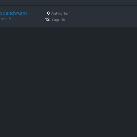
chsbandwurm
0
Antworten
schaft
42
Zugriffe