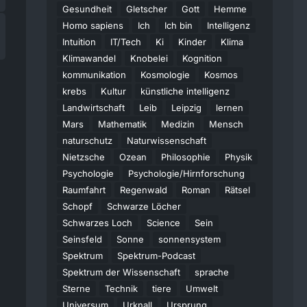
Gesundheit
Gletscher
Gott
Hemme
Homo sapiens
Ich
Ich bin
Intelligenz
Intuition
IT/Tech
Ki
Kinder
Klima
Klimawandel
Knobelei
Kognition
kommunikation
Kosmologie
Kosmos
krebs
Kultur
künstliche intelligenz
Landwirtschaft
Leib
Leipzig
lernen
Mars
Mathematik
Medizin
Mensch
naturschutz
Naturwissenschaft
Nietzsche
Ozean
Philosophie
Physik
Psychologie
Psychologie/Hirnforschung
Raumfahrt
Regenwald
Roman
Rätsel
Schopf
Schwarze Löcher
Schwarzes Loch
Science
Sein
Seinsfeld
Sonne
sonnensystem
Spektrum
Spektrum-Podcast
Spektrum der Wissenschaft
sprache
Sterne
Technik
tiere
Umwelt
Universum
Urknall
Ursprung