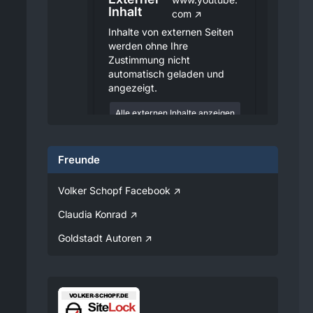
Inhalt
com
Inhalte von externen Seiten
werden ohne Ihre
Zustimmung nicht
automatisch geladen und
angezeigt.
Alle externen Inhalte anzeigen
Durch die Aktivierung der
externen Inhalte erklären Sie sich
Freunde
damit einverstanden, dass
personenbezogene Daten an
Drittplattformen übermittelt
Volker Schopf Facebook
werden. Mehr Informationen
dazu haben wir in unserer
Claudia Konrad
Datenschutzerklärung zur
Verfügung gestellt.
Goldstadt Autoren
08:25
Volker
Jetzt Online!