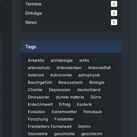
Termine
0
Einträge
0
News
0
Tags
Antarktis
archäologie
arktis
artenschutz
Artensterben
Artenvielfalt
Asteroid
Astronomie
astrophysik
Bauchgefühl
Bewusstsein
Biologie
Chemie
Depression
deutschland
Dinosaurier
dunkle materie
Dürre
Erde/Umwelt
Erfolg
Esoterik
Evolution
Extremwetter
Feinstaub
Forschung
Freistetter
Freistetters Formelwelt
Gehirn
Geometrie
geschichte
geschlecht