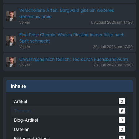
Verschollene Arten: Bergwald gibt ein weiteres
Geheimnis preis
Volker
1. August 2026 um 17:20
Eine Prise Chemie: Warum Riesling immer öfter nach
Sprit schmeckt
Volker
30. Juli 2026 um 17:00
Unwahrscheinlich tödlich: Tod durch Fuchsbandwurm
Volker
28. Juli 2026 um 17:00
Inhalte
Artikel
0
Themen
6
Blog-Artikel
0
Dateien
0
Bilder und Videos
0