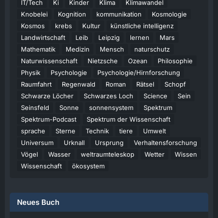
IT/Tech
Ki
Kinder
Klima
Klimawandel
Knobelei
Kognition
kommunikation
Kosmologie
Kosmos
krebs
Kultur
künstliche intelligenz
Landwirtschaft
Leib
Leipzig
lernen
Mars
Mathematik
Medizin
Mensch
naturschutz
Naturwissenschaft
Nietzsche
Ozean
Philosophie
Physik
Psychologie
Psychologie/Hirnforschung
Raumfahrt
Regenwald
Roman
Rätsel
Schopf
Schwarze Löcher
Schwarzes Loch
Science
Sein
Seinsfeld
Sonne
sonnensystem
Spektrum
Spektrum-Podcast
Spektrum der Wissenschaft
sprache
Sterne
Technik
tiere
Umwelt
Universum
Urknall
Ursprung
Verhaltensforschung
Vögel
Wasser
weltraumteleskop
Wetter
Wissen
Wissenschaft
ökosystem
Neues Buch