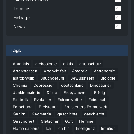
Termine
0
Einträge
0
News
0
Tags
Antarktis
archäologie
arktis
artenschutz
Artensterben
Artenvielfalt
Asteroid
Astronomie
astrophysik
Bauchgefühl
Bewusstsein
Biologie
Chemie
Depression
deutschland
Dinosaurier
dunkle materie
Dürre
Erde/Umwelt
Erfolg
Esoterik
Evolution
Extremwetter
Feinstaub
Forschung
Freistetter
Freistetters Formelwelt
Gehirn
Geometrie
geschichte
geschlecht
Gesundheit
Gletscher
Gott
Hemme
Homo sapiens
Ich
Ich bin
Intelligenz
Intuition