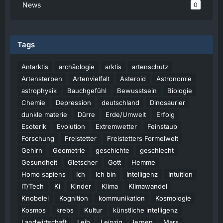
News
0
Tags
Antarktis
archäologie
arktis
artenschutz
Artensterben
Artenvielfalt
Asteroid
Astronomie
astrophysik
Bauchgefühl
Bewusstsein
Biologie
Chemie
Depression
deutschland
Dinosaurier
dunkle materie
Dürre
Erde/Umwelt
Erfolg
Esoterik
Evolution
Extremwetter
Feinstaub
Forschung
Freistetter
Freistetters Formelwelt
Gehirn
Geometrie
geschichte
geschlecht
Gesundheit
Gletscher
Gott
Hemme
Homo sapiens
Ich
Ich bin
Intelligenz
Intuition
IT/Tech
Ki
Kinder
Klima
Klimawandel
Knobelei
Kognition
kommunikation
Kosmologie
Kosmos
krebs
Kultur
künstliche intelligenz
Landwirtschaft
Leib
Leipzig
lernen
Mars