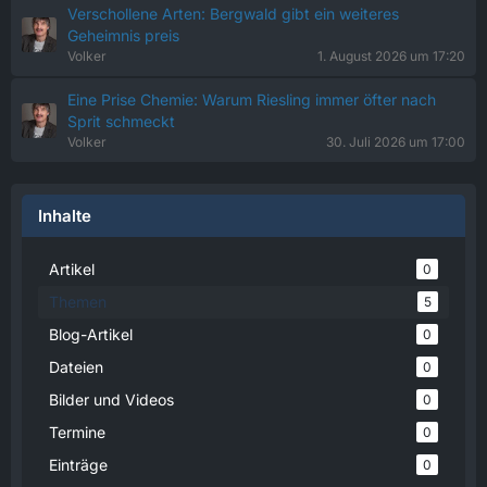
Verschollene Arten: Bergwald gibt ein weiteres
Geheimnis preis
Volker
1. August 2026 um 17:20
Eine Prise Chemie: Warum Riesling immer öfter nach
Sprit schmeckt
Volker
30. Juli 2026 um 17:00
Inhalte
Artikel
0
Themen
5
Blog-Artikel
0
Dateien
0
Bilder und Videos
0
Termine
0
Einträge
0