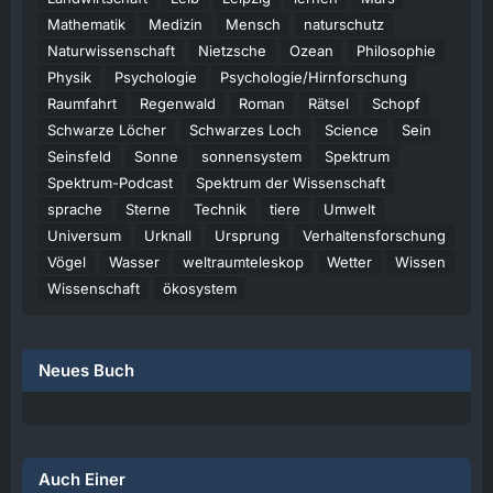
Mathematik
Medizin
Mensch
naturschutz
Naturwissenschaft
Nietzsche
Ozean
Philosophie
Physik
Psychologie
Psychologie/Hirnforschung
Raumfahrt
Regenwald
Roman
Rätsel
Schopf
Schwarze Löcher
Schwarzes Loch
Science
Sein
Seinsfeld
Sonne
sonnensystem
Spektrum
Spektrum-Podcast
Spektrum der Wissenschaft
sprache
Sterne
Technik
tiere
Umwelt
Universum
Urknall
Ursprung
Verhaltensforschung
Vögel
Wasser
weltraumteleskop
Wetter
Wissen
Wissenschaft
ökosystem
Neues Buch
Auch Einer