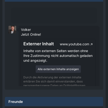
Volker
Jetzt Online!
Externer Inhalt
www.youtube.com
Inhalte von externen Seiten werden ohne
Ihre Zustimmung nicht automatisch geladen
und angezeigt.
Alle externen Inhalte anzeigen
Durch die Aktivierung der externen Inhalte
erklären Sie sich damit einverstanden, dass
personenbezogene Daten an Drittplattformen
übermittelt werden. Mehr Informationen dazu
haben wir in unserer Datenschutzerklärung zur
Verfügung gestellt.
Freunde
08:25