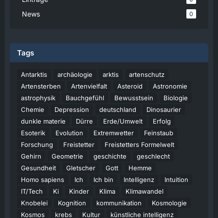
News
0
Tags
Antarktis
archäologie
arktis
artenschutz
Artensterben
Artenvielfalt
Asteroid
Astronomie
astrophysik
Bauchgefühl
Bewusstsein
Biologie
Chemie
Depression
deutschland
Dinosaurier
dunkle materie
Dürre
Erde/Umwelt
Erfolg
Esoterik
Evolution
Extremwetter
Feinstaub
Forschung
Freistetter
Freistetters Formelwelt
Gehirn
Geometrie
geschichte
geschlecht
Gesundheit
Gletscher
Gott
Hemme
Homo sapiens
Ich
Ich bin
Intelligenz
Intuition
IT/Tech
Ki
Kinder
Klima
Klimawandel
Knobelei
Kognition
kommunikation
Kosmologie
Kosmos
krebs
Kultur
künstliche intelligenz