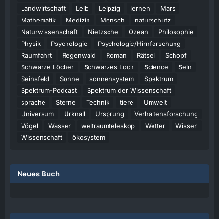
Landwirtschaft
Leib
Leipzig
lernen
Mars
Mathematik
Medizin
Mensch
naturschutz
Naturwissenschaft
Nietzsche
Ozean
Philosophie
Physik
Psychologie
Psychologie/Hirnforschung
Raumfahrt
Regenwald
Roman
Rätsel
Schopf
Schwarze Löcher
Schwarzes Loch
Science
Sein
Seinsfeld
Sonne
sonnensystem
Spektrum
Spektrum-Podcast
Spektrum der Wissenschaft
sprache
Sterne
Technik
tiere
Umwelt
Universum
Urknall
Ursprung
Verhaltensforschung
Vögel
Wasser
weltraumteleskop
Wetter
Wissen
Wissenschaft
ökosystem
Neues Buch