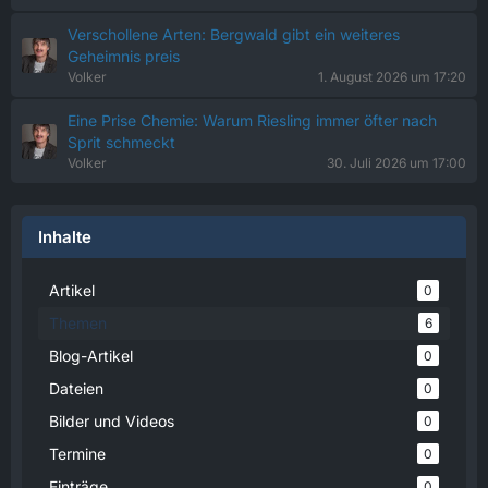
Verschollene Arten: Bergwald gibt ein weiteres
Geheimnis preis
Volker
1. August 2026 um 17:20
Eine Prise Chemie: Warum Riesling immer öfter nach
Sprit schmeckt
Volker
30. Juli 2026 um 17:00
Inhalte
Artikel
0
Themen
6
Blog-Artikel
0
Dateien
0
Bilder und Videos
0
Termine
0
Einträge
0