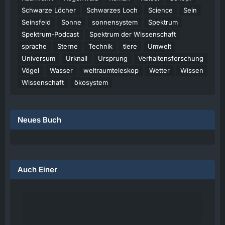
Schwarze Löcher
Schwarzes Loch
Science
Sein
Seinsfeld
Sonne
sonnensystem
Spektrum
Spektrum-Podcast
Spektrum der Wissenschaft
sprache
Sterne
Technik
tiere
Umwelt
Universum
Urknall
Ursprung
Verhaltensforschung
Vögel
Wasser
weltraumteleskop
Wetter
Wissen
Wissenschaft
ökosystem
Neues Buch
Auch Einer