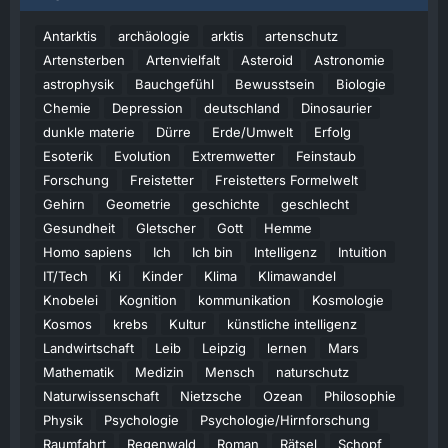
Antarktis
archäologie
arktis
artenschutz
Artensterben
Artenvielfalt
Asteroid
Astronomie
astrophysik
Bauchgefühl
Bewusstsein
Biologie
Chemie
Depression
deutschland
Dinosaurier
dunkle materie
Dürre
Erde/Umwelt
Erfolg
Esoterik
Evolution
Extremwetter
Feinstaub
Forschung
Freistetter
Freistetters Formelwelt
Gehirn
Geometrie
geschichte
geschlecht
Gesundheit
Gletscher
Gott
Hemme
Homo sapiens
Ich
Ich bin
Intelligenz
Intuition
IT/Tech
Ki
Kinder
Klima
Klimawandel
Knobelei
Kognition
kommunikation
Kosmologie
Kosmos
krebs
Kultur
künstliche intelligenz
Landwirtschaft
Leib
Leipzig
lernen
Mars
Mathematik
Medizin
Mensch
naturschutz
Naturwissenschaft
Nietzsche
Ozean
Philosophie
Physik
Psychologie
Psychologie/Hirnforschung
Raumfahrt
Regenwald
Roman
Rätsel
Schopf