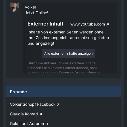
Volker
Jetzt Online!
Externer Inhalt
www.youtube.com
Inhalte von externen Seiten werden ohne
Ihre Zustimmung nicht automatisch geladen
und angezeigt.
Alle externen Inhalte anzeigen
Durch die Aktivierung der externen Inhalte
erklären Sie sich damit einverstanden, dass
personenbezogene Daten an Drittplattformen
übermittelt werden. Mehr Informationen dazu
haben wir in unserer Datenschutzerklärung zur
Verfügung gestellt.
Freunde
08:25
Volker Schopf Facebook
Volker
Claudia Konrad
Jetzt Online!
Goldstadt Autoren
Externer Inhalt
www.youtube.com