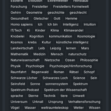
Esoterik
Evolution
Extremwetter
Feinstaub
Forschung
Freistetter
Freistetters Formelwelt
Gehirn
Geometrie
geschichte
geschlecht
Gesundheit
Gletscher
Gott
Hemme
Homo sapiens
Ich
Ich bin
Intelligenz
Intuition
IT/Tech
Ki
Kinder
Klima
Klimawandel
Knobelei
Kognition
kommunikation
Kosmologie
Kosmos
krebs
Kultur
künstliche intelligenz
Landwirtschaft
Leib
Leipzig
lernen
Mars
Mathematik
Medizin
Mensch
naturschutz
Naturwissenschaft
Nietzsche
Ozean
Philosophie
Physik
Psychologie
Psychologie/Hirnforschung
Raumfahrt
Regenwald
Roman
Rätsel
Schopf
Schwarze Löcher
Schwarzes Loch
Science
Sein
Seinsfeld
Sonne
sonnensystem
Spektrum
Spektrum-Podcast
Spektrum der Wissenschaft
sprache
Sterne
Technik
tiere
Umwelt
Universum
Urknall
Ursprung
Verhaltensforschung
Vögel
Wasser
weltraumteleskop
Wetter
Wissen