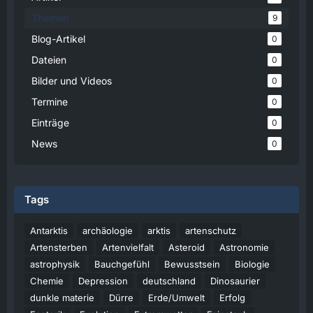
Themen
9
Blog-Artikel
0
Dateien
0
Bilder und Videos
0
Termine
0
Einträge
0
News
0
Tags
Antarktis
archäologie
arktis
artenschutz
Artensterben
Artenvielfalt
Asteroid
Astronomie
astrophysik
Bauchgefühl
Bewusstsein
Biologie
Chemie
Depression
deutschland
Dinosaurier
dunkle materie
Dürre
Erde/Umwelt
Erfolg