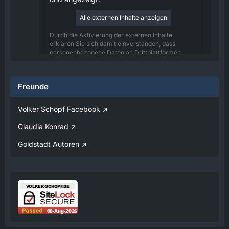
Alle externen Inhalte anzeigen
Durch die Aktivierung der externen Inhalte
erklären Sie sich damit einverstanden, dass
personenbezogene Daten an Drittplattformen
übermittelt werden. Mehr Informationen dazu
haben wir in unserer Datenschutzerklärung zur
Verfügung gestellt.
Freunde
08:25
Volker Schopf Facebook
Volker
Claudia Konrad
Jetzt Online!
Goldstadt Autoren
Externer Inhalt
www.youtube.com
Inhalte von externen Seiten werden ohne
Ihre Zustimmung nicht automatisch geladen
und angezeigt.
Alle externen Inhalte anzeigen
Durch die Aktivierung der externen Inhalte
erklären Sie sich damit einverstanden, dass