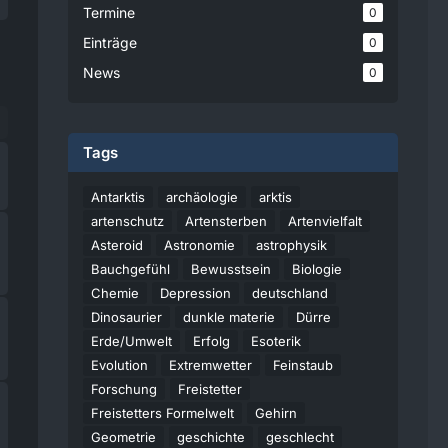
Termine
0
Einträge
0
News
0
Tags
Antarktis
archäologie
arktis
artenschutz
Artensterben
Artenvielfalt
Asteroid
Astronomie
astrophysik
Bauchgefühl
Bewusstsein
Biologie
Chemie
Depression
deutschland
Dinosaurier
dunkle materie
Dürre
Erde/Umwelt
Erfolg
Esoterik
Evolution
Extremwetter
Feinstaub
Forschung
Freistetter
Freistetters Formelwelt
Gehirn
Geometrie
geschichte
geschlecht