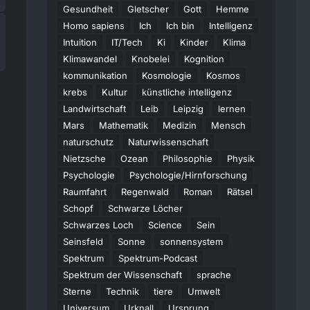
Gesundheit
Gletscher
Gott
Hemme
Homo sapiens
Ich
Ich bin
Intelligenz
Intuition
IT/Tech
Ki
Kinder
Klima
Klimawandel
Knobelei
Kognition
kommunikation
Kosmologie
Kosmos
krebs
Kultur
künstliche intelligenz
Landwirtschaft
Leib
Leipzig
lernen
Mars
Mathematik
Medizin
Mensch
naturschutz
Naturwissenschaft
Nietzsche
Ozean
Philosophie
Physik
Psychologie
Psychologie/Hirnforschung
Raumfahrt
Regenwald
Roman
Rätsel
Schopf
Schwarze Löcher
Schwarzes Loch
Science
Sein
Seinsfeld
Sonne
sonnensystem
Spektrum
Spektrum-Podcast
Spektrum der Wissenschaft
sprache
Sterne
Technik
tiere
Umwelt
Universum
Urknall
Ursprung