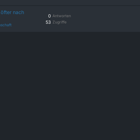
öfter nach
0
Antworten
53
Zugriffe
schaft