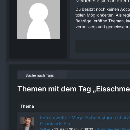
Melden Sie sich an oder re
Du besitzt noch keinen Acco
tollen Möglichkeiten. Als re
Beiträge, eröffne Themen, lad
verbessern und gemeinsam z
Suche nach Tags
Themen mit dem Tag „Eisschme
Thema
Extremwetter: Mega-Schneesturm schütz
Grönlands Eis
Volker
13. März 2025 um 16:30
Spektrum der Wisse