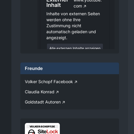
Inhalt
com
Inhalte von externen Seiten
werden ohne Ihre
Zustimmung nicht
automatisch geladen und
angezeigt.
Alle externen Inhalte anzeigen
Durch die Aktivierung der
externen Inhalte erklären Sie sich
Freunde
damit einverstanden, dass
personenbezogene Daten an
Drittplattformen übermittelt
Volker Schopf Facebook
werden. Mehr Informationen
dazu haben wir in unserer
Claudia Konrad
Datenschutzerklärung zur
Verfügung gestellt.
Goldstadt Autoren
08:25
Volker
Jetzt Online!