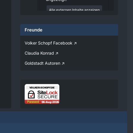
Alle externen Inhalte anzeigen
Durch die Aktivierung der
externen Inhalte erklären Sie sich
Freunde
damit einverstanden, dass
personenbezogene Daten an
Drittplattformen übermittelt
Volker Schopf Facebook
werden. Mehr Informationen
dazu haben wir in unserer
Claudia Konrad
Datenschutzerklärung zur
Verfügung gestellt.
Goldstadt Autoren
08:25
Volker
Jetzt Online!
Externer
www.youtube.
Inhalt
com
Inhalte von externen Seiten
werden ohne Ihre