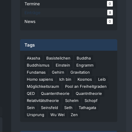
Termine
0
Einträge
8
News
0
Tags
Akasha
Basisteilchen
Buddha
Buddhismus
Einstein
Engramm
Fundamas
Gehirn
Gravitation
Homo sapiens
Ich bin
Kosmos
Leib
Möglichkeitsraum
Pool an Freiheitgraden
QED
Quantentheorie
Quantntheorie
Relativitätstheorie
Schelm
Schopf
Sein
Seinsfeld
Seth
Tathagata
Ursprung
Wu Wei
Zen