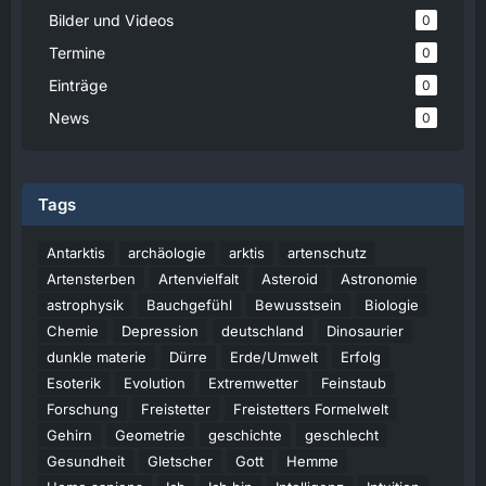
Bilder und Videos
0
Termine
0
Einträge
0
News
0
Tags
Antarktis
archäologie
arktis
artenschutz
Artensterben
Artenvielfalt
Asteroid
Astronomie
astrophysik
Bauchgefühl
Bewusstsein
Biologie
Chemie
Depression
deutschland
Dinosaurier
dunkle materie
Dürre
Erde/Umwelt
Erfolg
Esoterik
Evolution
Extremwetter
Feinstaub
Forschung
Freistetter
Freistetters Formelwelt
Gehirn
Geometrie
geschichte
geschlecht
Gesundheit
Gletscher
Gott
Hemme