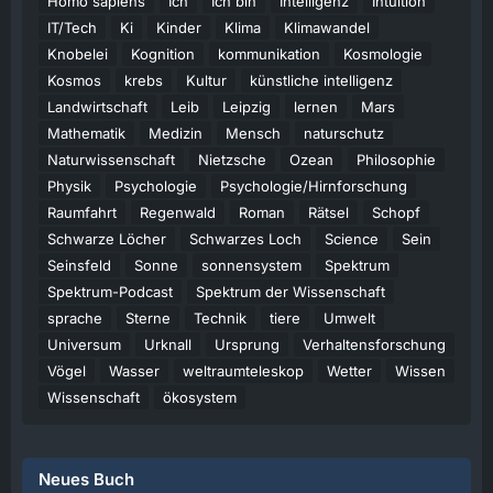
Homo sapiens
Ich
Ich bin
Intelligenz
Intuition
IT/Tech
Ki
Kinder
Klima
Klimawandel
Knobelei
Kognition
kommunikation
Kosmologie
Kosmos
krebs
Kultur
künstliche intelligenz
Landwirtschaft
Leib
Leipzig
lernen
Mars
Mathematik
Medizin
Mensch
naturschutz
Naturwissenschaft
Nietzsche
Ozean
Philosophie
Physik
Psychologie
Psychologie/Hirnforschung
Raumfahrt
Regenwald
Roman
Rätsel
Schopf
Schwarze Löcher
Schwarzes Loch
Science
Sein
Seinsfeld
Sonne
sonnensystem
Spektrum
Spektrum-Podcast
Spektrum der Wissenschaft
sprache
Sterne
Technik
tiere
Umwelt
Universum
Urknall
Ursprung
Verhaltensforschung
Vögel
Wasser
weltraumteleskop
Wetter
Wissen
Wissenschaft
ökosystem
Neues Buch