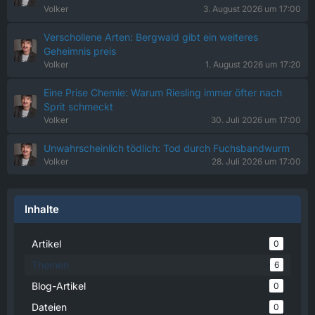
Volker
3. August 2026 um 17:00
Verschollene Arten: Bergwald gibt ein weiteres
Geheimnis preis
Volker
1. August 2026 um 17:20
Eine Prise Chemie: Warum Riesling immer öfter nach
Sprit schmeckt
Volker
30. Juli 2026 um 17:00
Unwahrscheinlich tödlich: Tod durch Fuchsbandwurm
Volker
28. Juli 2026 um 17:00
Inhalte
Artikel
0
Themen
6
Blog-Artikel
0
Dateien
0