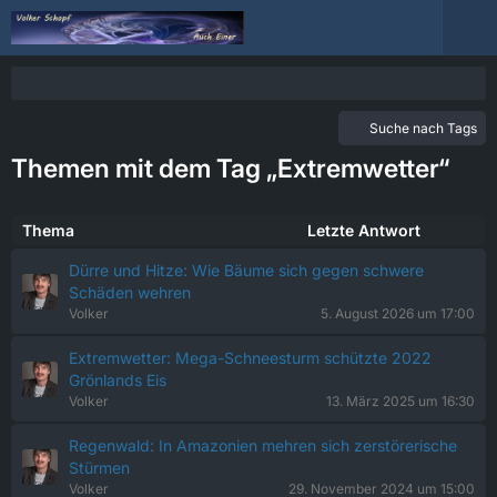
Suche nach Tags
Themen mit dem Tag „Extremwetter“
Thema
Letzte Antwort
Dürre und Hitze: Wie Bäume sich gegen schwere
Schäden wehren
Volker
5. August 2026 um 17:00
Extremwetter: Mega-Schneesturm schützte 2022
Grönlands Eis
Volker
13. März 2025 um 16:30
Regenwald: In Amazonien mehren sich zerstörerische
Stürmen
Volker
29. November 2024 um 15:00