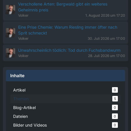
Verschollene Arten: Bergwald gibt ein weiteres
Geheimnis preis
Volker
1. August 2026 um 17:20
Eine Prise Chemie: Warum Riesling immer öfter nach
Sprit schmeckt
Volker
30. Juli 2026 um 17:00
Unwahrscheinlich tödlich: Tod durch Fuchsbandwurm
Volker
28. Juli 2026 um 17:00
Inhalte
Artikel
0
Themen
5
Blog-Artikel
0
Dateien
0
Bilder und Videos
0