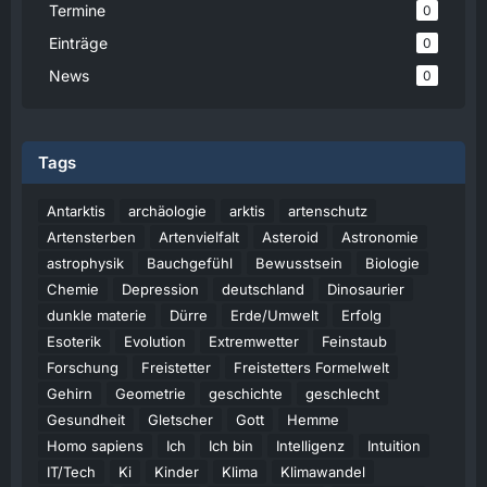
Termine
0
Einträge
0
News
0
Tags
Antarktis
archäologie
arktis
artenschutz
Artensterben
Artenvielfalt
Asteroid
Astronomie
astrophysik
Bauchgefühl
Bewusstsein
Biologie
Chemie
Depression
deutschland
Dinosaurier
dunkle materie
Dürre
Erde/Umwelt
Erfolg
Esoterik
Evolution
Extremwetter
Feinstaub
Forschung
Freistetter
Freistetters Formelwelt
Gehirn
Geometrie
geschichte
geschlecht
Gesundheit
Gletscher
Gott
Hemme
Homo sapiens
Ich
Ich bin
Intelligenz
Intuition
IT/Tech
Ki
Kinder
Klima
Klimawandel