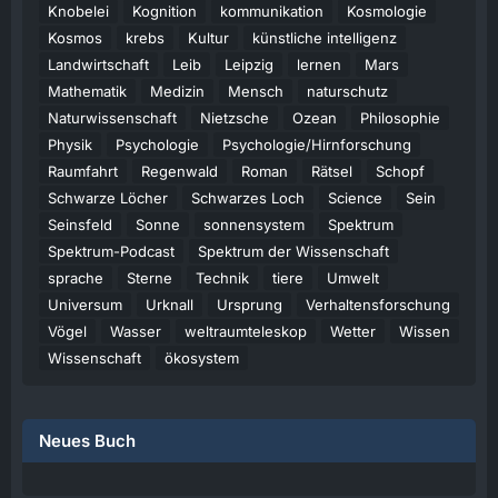
Knobelei
Kognition
kommunikation
Kosmologie
Kosmos
krebs
Kultur
künstliche intelligenz
Landwirtschaft
Leib
Leipzig
lernen
Mars
Mathematik
Medizin
Mensch
naturschutz
Naturwissenschaft
Nietzsche
Ozean
Philosophie
Physik
Psychologie
Psychologie/Hirnforschung
Raumfahrt
Regenwald
Roman
Rätsel
Schopf
Schwarze Löcher
Schwarzes Loch
Science
Sein
Seinsfeld
Sonne
sonnensystem
Spektrum
Spektrum-Podcast
Spektrum der Wissenschaft
sprache
Sterne
Technik
tiere
Umwelt
Universum
Urknall
Ursprung
Verhaltensforschung
Vögel
Wasser
weltraumteleskop
Wetter
Wissen
Wissenschaft
ökosystem
Neues Buch