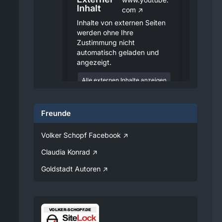
Inhalt
com
Inhalte von externen Seiten
werden ohne Ihre
Zustimmung nicht
automatisch geladen und
angezeigt.
Alle externen Inhalte anzeigen
Durch die Aktivierung der
externen Inhalte erklären Sie sich
Freunde
damit einverstanden, dass
personenbezogene Daten an
Drittplattformen übermittelt
Volker Schopf Facebook
werden. Mehr Informationen
dazu haben wir in unserer
Claudia Konrad
Datenschutzerklärung zur
Verfügung gestellt.
Goldstadt Autoren
08:25
Volker
Jetzt Online!