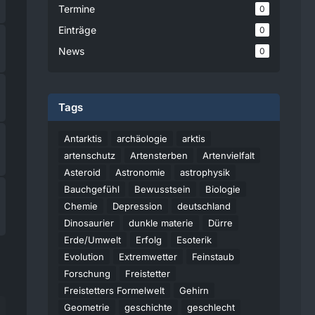
Termine
0
Einträge
0
News
0
Tags
Antarktis
archäologie
arktis
artenschutz
Artensterben
Artenvielfalt
Asteroid
Astronomie
astrophysik
Bauchgefühl
Bewusstsein
Biologie
Chemie
Depression
deutschland
Dinosaurier
dunkle materie
Dürre
Erde/Umwelt
Erfolg
Esoterik
Evolution
Extremwetter
Feinstaub
Forschung
Freistetter
Freistetters Formelwelt
Gehirn
Geometrie
geschichte
geschlecht