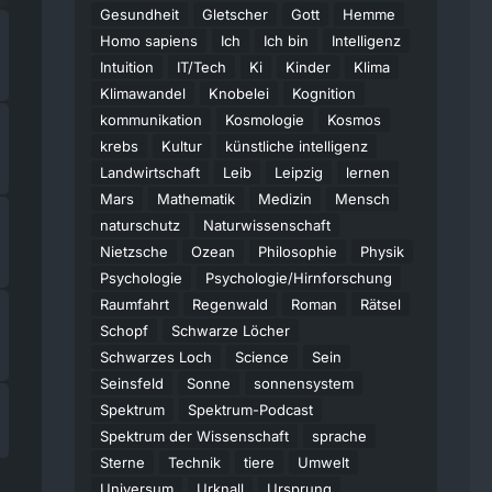
Gesundheit
Gletscher
Gott
Hemme
Homo sapiens
Ich
Ich bin
Intelligenz
Intuition
IT/Tech
Ki
Kinder
Klima
Klimawandel
Knobelei
Kognition
kommunikation
Kosmologie
Kosmos
krebs
Kultur
künstliche intelligenz
Landwirtschaft
Leib
Leipzig
lernen
Mars
Mathematik
Medizin
Mensch
naturschutz
Naturwissenschaft
Nietzsche
Ozean
Philosophie
Physik
Psychologie
Psychologie/Hirnforschung
Raumfahrt
Regenwald
Roman
Rätsel
Schopf
Schwarze Löcher
Schwarzes Loch
Science
Sein
Seinsfeld
Sonne
sonnensystem
Spektrum
Spektrum-Podcast
Spektrum der Wissenschaft
sprache
Sterne
Technik
tiere
Umwelt
Universum
Urknall
Ursprung