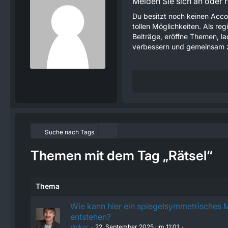
Melden Sie sich an oder re
Du besitzt noch keinen Acco
tollen Möglichkeiten. Als re
Beiträge, eröffne Themen, lad
verbessern und gemeinsam z
Suche nach Tags
Themen mit dem Tag „Rätsel“
Thema
Wie kann hier ein spiegelsymmetrisches 
entstehen?
Volker
22. September 2025 um 11:01