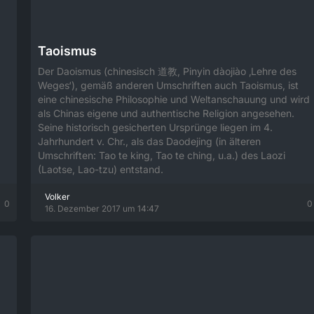
Taoismus
Der Daoismus (chinesisch 道教, Pinyin dàojiào ‚Lehre des
Weges‘), gemäß anderen Umschriften auch Taoismus, ist
eine chinesische Philosophie und Weltanschauung und wird
als Chinas eigene und authentische Religion angesehen.
Seine historisch gesicherten Ursprünge liegen im 4.
Jahrhundert v. Chr., als das Daodejing (in älteren
Umschriften: Tao te king, Tao te ching, u.a.) des Laozi
(Laotse, Lao-tzu) entstand.
Volker
0
0
16. Dezember 2017 um 14:47