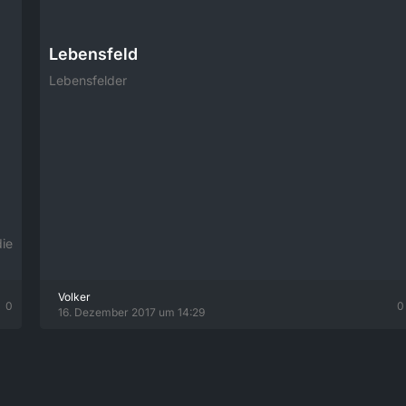
Lebensfeld
Lebensfelder
die
Volker
0
0
16. Dezember 2017 um 14:29