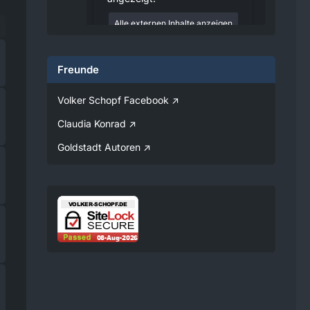
Alle externen Inhalte anzeigen
Durch die Aktivierung der
externen Inhalte erklären Sie sich
Freunde
damit einverstanden, dass
personenbezogene Daten an
Drittplattformen übermittelt
Volker Schopf Facebook
werden. Mehr Informationen
dazu haben wir in unserer
Claudia Konrad
Datenschutzerklärung zur
Verfügung gestellt.
Goldstadt Autoren
08:25
Volker
Jetzt Online!
Externer
www.youtube.
Inhalt
com
Inhalte von externen Seiten
werden ohne Ihre