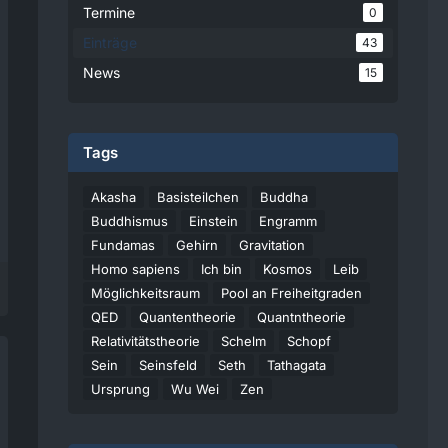
Termine
0
Einträge
43
News
15
Tags
Akasha
Basisteilchen
Buddha
Buddhismus
Einstein
Engramm
Fundamas
Gehirn
Gravitation
Homo sapiens
Ich bin
Kosmos
Leib
Möglichkeitsraum
Pool an Freiheitgraden
QED
Quantentheorie
Quantntheorie
Relativitätstheorie
Schelm
Schopf
Sein
Seinsfeld
Seth
Tathagata
Ursprung
Wu Wei
Zen