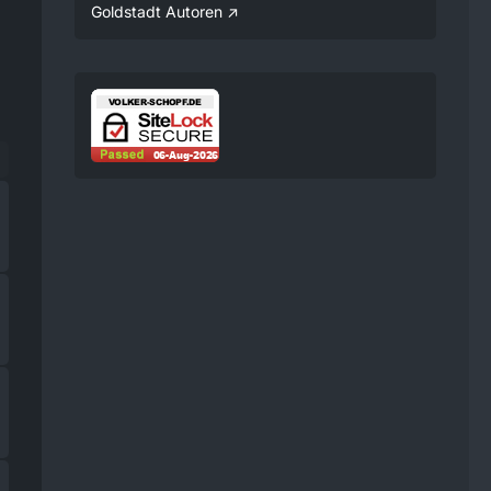
Verfügung gestellt.
Goldstadt Autoren
08:25
Volker
Jetzt Online!
Externer
www.youtube.
Inhalt
com
Inhalte von externen Seiten
werden ohne Ihre
Zustimmung nicht
automatisch geladen und
angezeigt.
Alle externen Inhalte anzeigen
Durch die Aktivierung der
externen Inhalte erklären Sie sich
damit einverstanden, dass
personenbezogene Daten an
Drittplattformen übermittelt
werden. Mehr Informationen