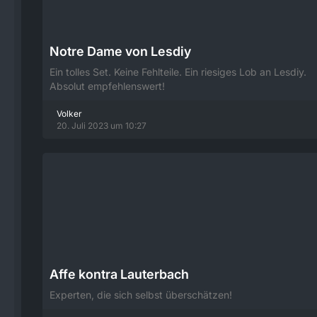
Notre Dame von Lesdiy
Ein tolles Set. Keine Fehlteile. Ein riesiges Lob an Lesdiy.
Absolut empfehlenswert!
Volker
20. Juli 2023 um 10:27
Affe kontra Lauterbach
Experten, die sich selbst überschätzen!