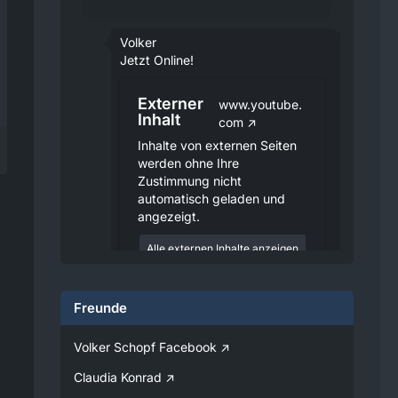
Volker
Jetzt Online!
Externer
www.youtube.
Inhalt
com
Inhalte von externen Seiten
werden ohne Ihre
Zustimmung nicht
automatisch geladen und
angezeigt.
Alle externen Inhalte anzeigen
Durch die Aktivierung der
externen Inhalte erklären Sie sich
Freunde
damit einverstanden, dass
personenbezogene Daten an
Drittplattformen übermittelt
Volker Schopf Facebook
werden. Mehr Informationen
dazu haben wir in unserer
Claudia Konrad
Datenschutzerklärung zur