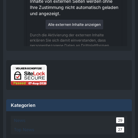
Inhalte von externen Seiten werden ohne
Ihre Zustimmung nicht automatisch geladen
und angezeigt.
Alle externen Inhalte anzeigen
Durch die Aktivierung der externen Inhalte
erklären Sie sich damit einverstanden, dass
personenbezogene Daten an Drittplattformen
übermittelt werden. Mehr Informationen dazu
haben wir in unserer Datenschutzerklärung zur
Verfügung gestellt.
08:25
Volker
Jetzt Online!
Externer Inhalt
www.youtube.com
Kategorien
Inhalte von externen Seiten werden ohne
Ihre Zustimmung nicht automatisch geladen
News
29
und angezeigt.
Top News
27
Alle externen Inhalte anzeigen