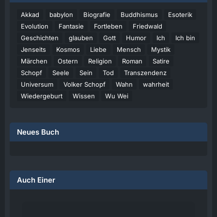
Akkad
babylon
Biografie
Buddhismus
Esoterik
Evolution
Fantasie
Fortleben
Friedwald
Geschichten
glauben
Gott
Humor
Ich
Ich bin
Jenseits
Kosmos
Liebe
Mensch
Mystik
Märchen
Ostern
Religion
Roman
Satire
Schopf
Seele
Sein
Tod
Transzendenz
Universum
Volker Schopf
Wahn
wahrheit
Wiedergeburt
Wissen
Wu Wei
Neues Buch
Auch Einer