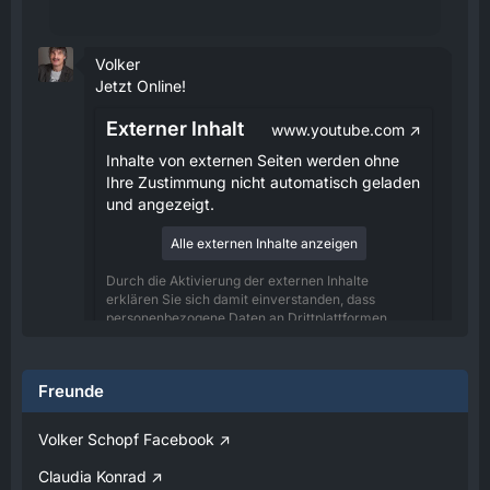
Volker
Jetzt Online!
Externer Inhalt
www.youtube.com
Inhalte von externen Seiten werden ohne
Ihre Zustimmung nicht automatisch geladen
und angezeigt.
Alle externen Inhalte anzeigen
Durch die Aktivierung der externen Inhalte
erklären Sie sich damit einverstanden, dass
personenbezogene Daten an Drittplattformen
übermittelt werden. Mehr Informationen dazu
haben wir in unserer Datenschutzerklärung zur
Verfügung gestellt.
Freunde
08:25
Volker Schopf Facebook
Volker
Claudia Konrad
Jetzt Online!