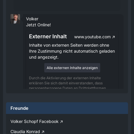
Volker
Jetzt Online!
Externer Inhalt
www.youtube.com
Inhalte von externen Seiten werden ohne
Ihre Zustimmung nicht automatisch geladen
und angezeigt.
Alle externen Inhalte anzeigen
Durch die Aktivierung der externen Inhalte
erklären Sie sich damit einverstanden, dass
personenbezogene Daten an Drittplattformen
übermittelt werden. Mehr Informationen dazu
haben wir in unserer Datenschutzerklärung zur
Verfügung gestellt.
Freunde
08:25
Volker Schopf Facebook
Volker
Claudia Konrad
Jetzt Online!