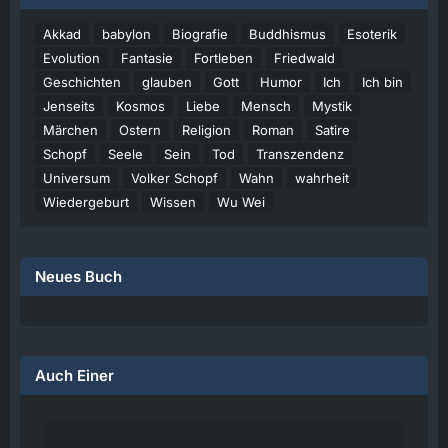
Akkad
babylon
Biografie
Buddhismus
Esoterik
Evolution
Fantasie
Fortleben
Friedwald
Geschichten
glauben
Gott
Humor
Ich
Ich bin
Jenseits
Kosmos
Liebe
Mensch
Mystik
Märchen
Ostern
Religion
Roman
Satire
Schopf
Seele
Sein
Tod
Transzendenz
Universum
Volker Schopf
Wahn
wahrheit
Wiedergeburt
Wissen
Wu Wei
Neues Buch
Auch Einer