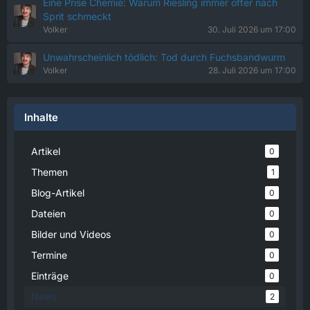
Eine Prise Chemie: Warum Riesling immer öfter nach
Sprit schmeckt
Volker
30. Juli 2026 um 17:00
Unwahrscheinlich tödlich: Tod durch Fuchsbandwurm
Volker
28. Juli 2026 um 17:00
Inhalte
Artikel
0
Themen
1
Blog-Artikel
0
Dateien
0
Bilder und Videos
0
Termine
0
Einträge
0
News
2