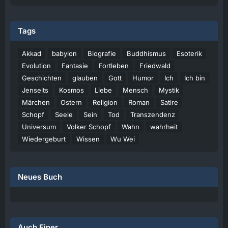
Tags
Akkad
babylon
Biografie
Buddhismus
Esoterik
Evolution
Fantasie
Fortleben
Friedwald
Geschichten
glauben
Gott
Humor
Ich
Ich bin
Jenseits
Kosmos
Liebe
Mensch
Mystik
Märchen
Ostern
Religion
Roman
Satire
Schopf
Seele
Sein
Tod
Transzendenz
Universum
Volker Schopf
Wahn
wahrheit
Wiedergeburt
Wissen
Wu Wei
Neues Buch
Auch Einer